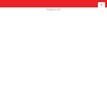
×
NEWSLETTER
PUBLICITÉ
L
A PROPOS
PLAN MEDIA
PARTENAIRES
CONTACT
© 2026 copyright