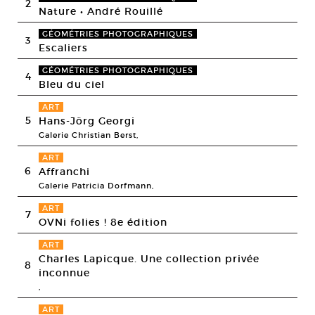
2
Nature • André Rouillé
GÉOMÉTRIES PHOTOGRAPHIQUES
3
Escaliers
GÉOMÉTRIES PHOTOGRAPHIQUES
4
Bleu du ciel
ART
5
Hans-Jörg Georgi
Galerie Christian Berst,
ART
6
Affranchi
Galerie Patricia Dorfmann,
ART
7
OVNi folies ! 8e édition
ART
Charles Lapicque. Une collection privée
8
inconnue
,
ART