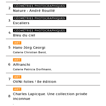
GÉOMÉTRIES PHOTOGRAPHIQUES
2
Nature • André Rouillé
GÉOMÉTRIES PHOTOGRAPHIQUES
3
Escaliers
GÉOMÉTRIES PHOTOGRAPHIQUES
4
Bleu du ciel
ART
5
Hans-Jörg Georgi
Galerie Christian Berst,
ART
6
Affranchi
Galerie Patricia Dorfmann,
ART
7
OVNi folies ! 8e édition
ART
Charles Lapicque. Une collection privée
8
inconnue
,