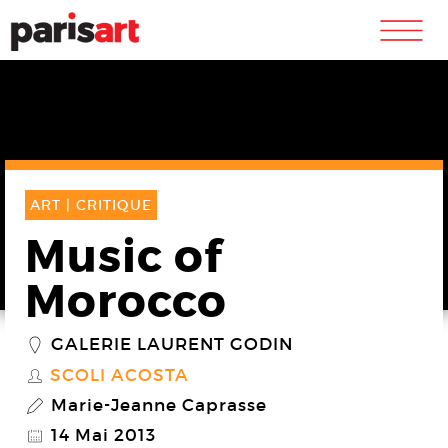
m
ART |
CRITIQUE
Music of
Morocco
GALERIE LAURENT GODIN
_
SCOLI ACOSTA
S
Marie-Jeanne Caprasse
P
14 Mai 2013
@