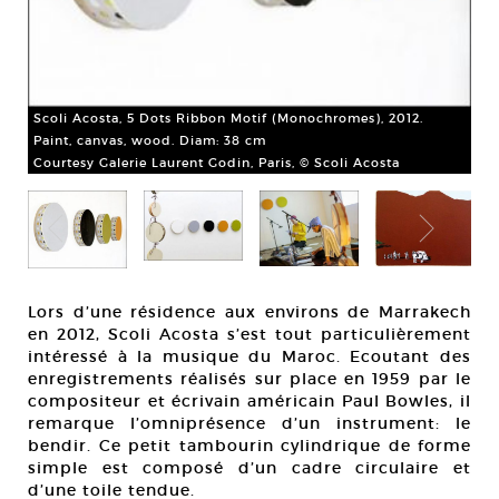
2.
Sco
Gal
Scoli Acosta, 5 Dots Ribbon Motif (Monochromes), 2012.
Cou
Paint, canvas, wood. Diam: 38 cm
Courtesy Galerie Laurent Godin, Paris, © Scoli Acosta
Lors d’une résidence aux environs de Marrakech
en 2012, Scoli Acosta s’est tout particulièrement
intéressé à la musique du Maroc. Ecoutant des
enregistrements réalisés sur place en 1959 par le
compositeur et écrivain américain Paul Bowles, il
remarque l’omniprésence d’un instrument: le
bendir. Ce petit tambourin cylindrique de forme
simple est composé d’un cadre circulaire et
d’une toile tendue.