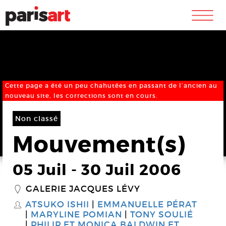
m
Cette page a été un peu chahutées en passant de l’ancien au
nouveau site, les corrections sont en cours.
Non classé
Mouvement(s)
05 Juil
-
30 Juil 2006
GALERIE JACQUES LÉVY
_
ATSUKO ISHII
EMMANUELLE PÉRAT
S
MARYLINE POMIAN
TONY SOULIÉ
PHILIP ET MONICA BALDWIN ET