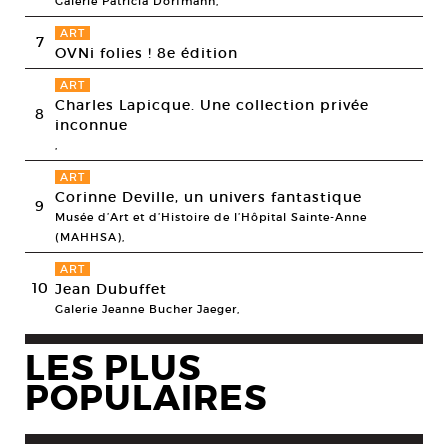
Galerie Patricia Dorfmann,
ART
7
OVNi folies ! 8e édition
ART
Charles Lapicque. Une collection privée
8
inconnue
,
ART
Corinne Deville, un univers fantastique
9
Musée d’Art et d’Histoire de l’Hôpital Sainte-Anne
(MAHHSA),
ART
10
Jean Dubuffet
Galerie Jeanne Bucher Jaeger,
LES PLUS
POPULAIRES