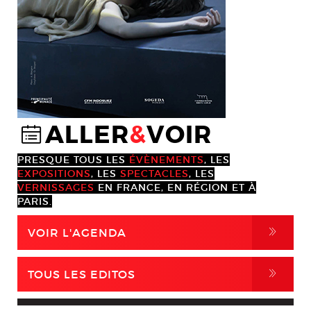
ALLER
&
VOIR
@
PRESQUE TOUS LES
ÉVÈNEMENTS
, LES
EXPOSITIONS
, LES
SPECTACLES
, LES
VERNISSAGES
EN FRANCE, EN RÉGION ET À
PARIS.
,
VOIR L'AGENDA
,
TOUS LES EDITOS