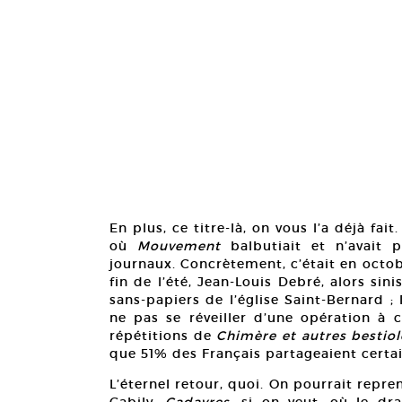
En plus, ce titre-là, on vous l’a déjà fai
où
Mouvement
balbutiait et n’avait
journaux. Concrètement, c’était en octobr
fin de l’été, Jean-Louis Debré, alors sinis
sans-papiers de l’église Saint-Bernard ;
ne pas se réveiller d’une opération à c
répétitions de
Chimère et autres bestiol
que 51% des Français partageaient certai
L’éternel retour, quoi. On pourrait repr
Gabily,
Cadavres
, si on veut, où le dr