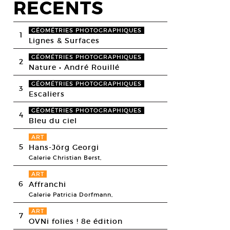
RECENTS
GÉOMÉTRIES PHOTOGRAPHIQUES
1
Lignes & Surfaces
GÉOMÉTRIES PHOTOGRAPHIQUES
2
Nature • André Rouillé
GÉOMÉTRIES PHOTOGRAPHIQUES
3
Escaliers
GÉOMÉTRIES PHOTOGRAPHIQUES
4
Bleu du ciel
ART
5
Hans-Jörg Georgi
Galerie Christian Berst,
ART
6
Affranchi
Galerie Patricia Dorfmann,
ART
7
OVNi folies ! 8e édition