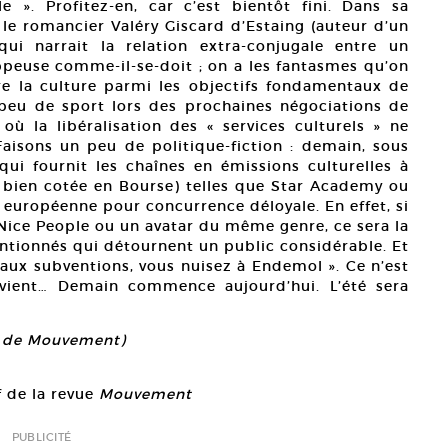
e ». Profitez-en, car c’est bientôt fini. Dans sa
 le romancier Valéry Giscard d’Estaing (auteur d’un
qui narrait la relation extra-conjugale entre un
peuse comme-il-se-doit ; on a les fantasmes qu’on
re la culture parmi les objectifs fondamentaux de
peu de sport lors des prochaines négociations de
ù la libéralisation des « services culturels » ne
aisons un peu de politique-fiction : demain, sous
ui fournit les chaînes en émissions culturelles à
rt bien cotée en Bourse) telles que Star Academy ou
 européenne pour concurrence déloyale. En effet, si
 Nice People ou un avatar du même genre, ce sera la
entionnés qui détournent un public considérable. Et
 aux subventions, vous nuisez à Endemol ». Ce n’est
a vient… Demain commence aujourd’hui. L’été sera
on de Mouvement)
f de la revue
Mouvement
PUBLICITÉ