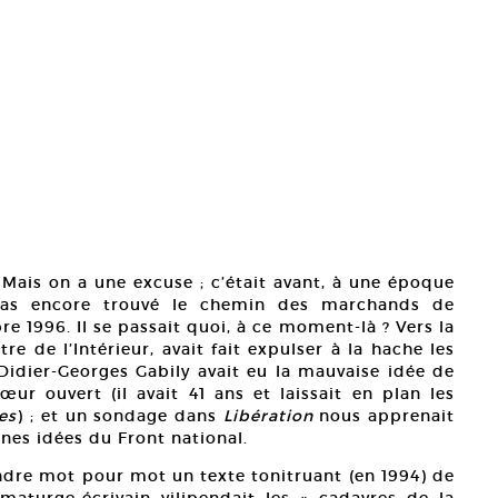
t. Mais on a une excuse ; c’était avant, à une époque
 pas encore trouvé le chemin des marchands de
e 1996. Il se passait quoi, à ce moment-là ? Vers la
tre de l’Intérieur, avait fait expulser à la hache les
 Didier-Georges Gabily avait eu la mauvaise idée de
œur ouvert (il avait 41 ans et laissait en plan les
es
) ; et un sondage dans
Libération
nous apprenait
nes idées du Front national.
endre mot pour mot un texte tonitruant (en 1994) de
amaturge-écrivain vilipendait les « cadavres de la