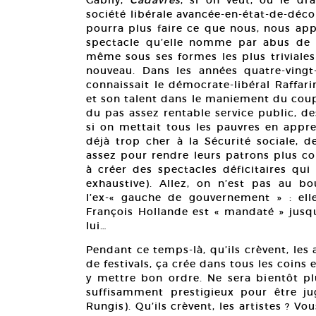
société libérale avancée-en-état-de-déco
pourra plus faire ce que nous, nous app
spectacle qu’elle nomme par abus de po
même sous ses formes les plus triviales
nouveau. Dans les années quatre-ving
connaissait le démocrate-libéral Raffari
et son talent dans le maniement du coupe
du pas assez rentable service public, d
si on mettait tous les pauvres en appre
déjà trop cher à la Sécurité sociale, d
assez pour rendre leurs patrons plus com
à créer des spectacles déficitaires qui
exhaustive). Allez, on n’est pas au 
l’ex-« gauche de gouvernement » : elle
François Hollande est « mandaté » jusq
lui…
Pendant ce temps-là, qu’ils crèvent, les 
de festivals, ça crée dans tous les coins 
y mettre bon ordre. Ne sera bientôt pl
suffisamment prestigieux pour être j
Rungis). Qu’ils crèvent, les artistes ? Vo