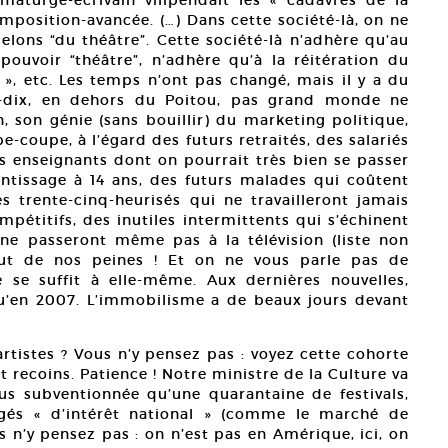
mposition-avancée. (…) Dans cette société-là, on ne
elons “du théâtre”. Cette société-là n’adhère qu’au
uvoir “théâtre”, n’adhère qu’à la réitération du
 », etc. Les temps n’ont pas changé, mais il y a du
t-dix, en dehors du Poitou, pas grand monde ne
n, son génie (sans bouillir) du marketing politique,
-coupe, à l’égard des futurs retraités, des salariés
es enseignants dont on pourrait très bien se passer
ntissage à 14 ans, des futurs malades qui coûtent
es trente-cinq-heurisés qui ne travailleront jamais
pétitifs, des inutiles intermittents qui s’échinent
 ne passeront même pas à la télévision (liste non
bout de nos peines ! Et on ne vous parle pas de
 se suffit à elle-même. Aux dernières nouvelles,
u’en 2007. L’immobilisme a de beaux jours devant
artistes ? Vous n’y pensez pas : voyez cette cohorte
et recoins. Patience ! Notre ministre de la Culture va
us subventionnée qu’une quarantaine de festivals,
ugés « d’intérêt national » (comme le marché de
us n’y pensez pas : on n’est pas en Amérique, ici, on