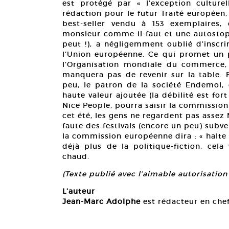
est protégé par « l’exception culturell
rédaction pour le futur Traité européen,
best-seller vendu à 153 exemplaires, 
monsieur comme-il-faut et une autostop
peut !), a négligemment oublié d’inscri
l’Union européenne. Ce qui promet un 
l’Organisation mondiale du commerce, o
manquera pas de revenir sur la table. F
peu, le patron de la société Endemol, q
haute valeur ajoutée (la débilité est fo
Nice People, pourra saisir la commission
cet été, les gens ne regardent pas assez
faute des festivals (encore un peu) subv
la commission européenne dira : « halte
déjà plus de la politique-fiction, cel
chaud.
(Texte publié avec l’aimable autorisati
L’auteur
Jean-Marc Adolphe
est rédacteur en che