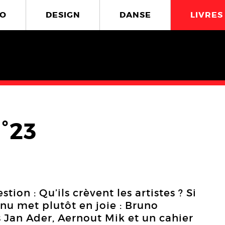
O
DESIGN
DANSE
LIVRES
°23
tion : Qu’ils crèvent les artistes ? Si
enu met plutôt en joie : Bruno
 Jan Ader, Aernout Mik et un cahier