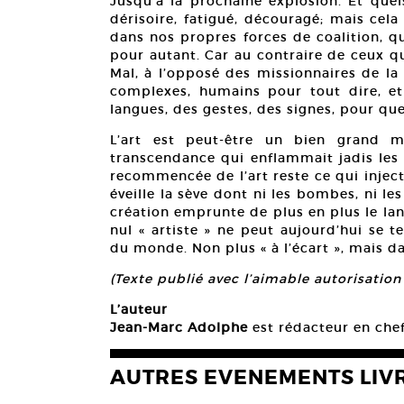
Jusqu’à la prochaine explosion. Et que
dérisoire, fatigué, découragé; mais cela
dans nos propres forces de coalition, q
pour autant. Car au contraire de ceux qu
Mal, à l’opposé des missionnaires de la
complexes, humains pour tout dire, e
langues, des gestes, des signes, pour que
L’art est peut-être un bien grand 
transcendance qui enflammait jadis les 
recommencée de l’art reste ce qui injecte
éveille la sève dont ni les bombes, ni les 
création emprunte de plus en plus le lang
nul « artiste » ne peut aujourd’hui se
du monde. Non plus « à l’écart », mais da
(Texte publié avec l’aimable autorisati
L’auteur
Jean-Marc Adolphe
est rédacteur en che
AUTRES EVENEMENTS LIV