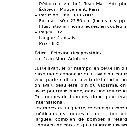
— Rédacteur en chef : Jean-Marc Adolph
— Éditeur : Mouvement, Paris
— Parution : mai-juin 2003
— Format : 30 x 22,50 cm (inclus le su
— Illustrations : nombreuses, en couleurs
— Pages : 112
— Langue: français
— Prix : 6 €
Édito : Éclosion des possibles
par Jean-Marc Adolphe
Juste avant le printemps, en cette fin d’
flash radio annonçait qu’il avait plu to
vous parle », disait la voix de la radio, 
on avait beau être loin du vacarme, on
avait pourtant clamé, dans une multitude
Des tonnes de bombes, donc, pour établi
international.
Les morts de la guerre, et ceux qui vont
médicaments ; toutes les morts dont o
larguée, combien de bombes à retard
Combien de fois ce qu’il faudrait inves