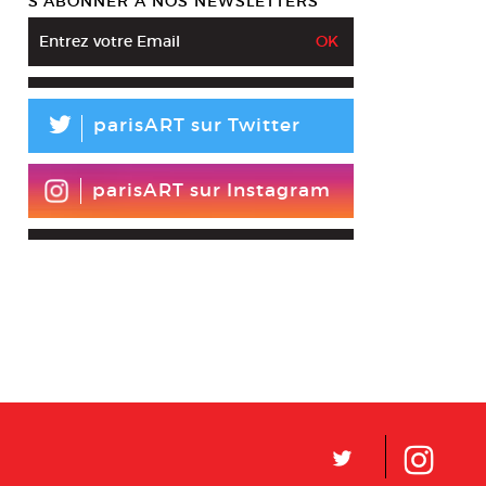
S’ABONNER À NOS NEWSLETTERS
L
parisART sur Twitter
parisART sur Instagram
L