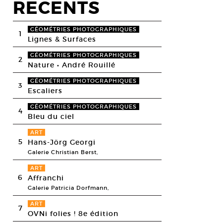
RECENTS
GÉOMÉTRIES PHOTOGRAPHIQUES
1
Lignes & Surfaces
GÉOMÉTRIES PHOTOGRAPHIQUES
2
Nature • André Rouillé
GÉOMÉTRIES PHOTOGRAPHIQUES
3
Escaliers
GÉOMÉTRIES PHOTOGRAPHIQUES
4
Bleu du ciel
ART
5
Hans-Jörg Georgi
Galerie Christian Berst,
ART
6
Affranchi
Galerie Patricia Dorfmann,
ART
7
OVNi folies ! 8e édition