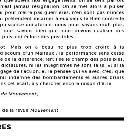
ls que soient nos engagements, on se sent parfois
 n’est jamais résignation. On se met alors à puiser
ui pour n’être pas guerrières, n’en sont pas minces
i prétendent incarner à eux seuls le Bien contre le
 puissance unilatérale, nous nous savons multiples,
t nous savons bien que nous devons coaliser des
 puissent éclore des possibles.
mot. Mais on a beau ne plus trop croire à la
discours d’un Malraux ; la performance sans cesse
 de la différence, fertilise le champ des possibles,
dictatures, ni les intégrismes ne sont faits. Et si la
age de l’action, et la pensée qui va avec, c’est que
 tenir indemne des bombardements et autres bruits
ns cet écart, à y chercher encore raison d’être.
on de Mouvement)
f de la revue
Mouvement
RES