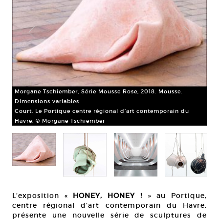
Morgane Tschiember, Série Mousse Rose, 2018. Mousse.
Dimensions variables
Court. Le Portique centre régional d’art contemporain du
Havre, © Morgane Tschiember
Mor
et 
Cou
Ha
L’exposition «
HONEY, HONEY !
» au Portique,
centre régional d’art contemporain du Havre,
présente une nouvelle série de sculptures de