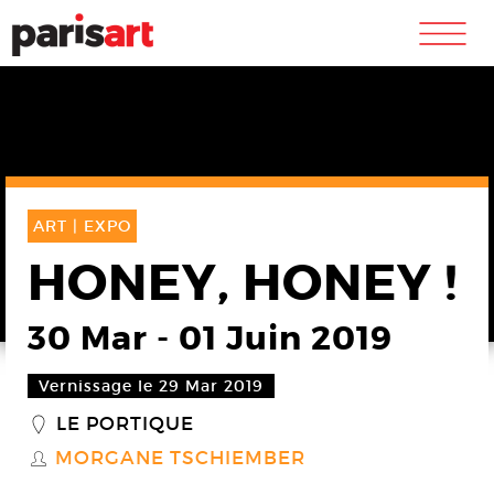
m
ART |
EXPO
HONEY, HONEY !
30 Mar
-
01 Juin 2019
Vernissage le 29 Mar 2019
LE PORTIQUE
_
MORGANE TSCHIEMBER
S