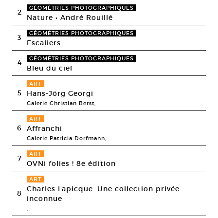
GÉOMÉTRIES PHOTOGRAPHIQUES
2
Nature • André Rouillé
GÉOMÉTRIES PHOTOGRAPHIQUES
3
Escaliers
GÉOMÉTRIES PHOTOGRAPHIQUES
4
Bleu du ciel
ART
5
Hans-Jörg Georgi
Galerie Christian Berst,
ART
6
Affranchi
Galerie Patricia Dorfmann,
ART
7
OVNi folies ! 8e édition
ART
Charles Lapicque. Une collection privée
8
inconnue
,