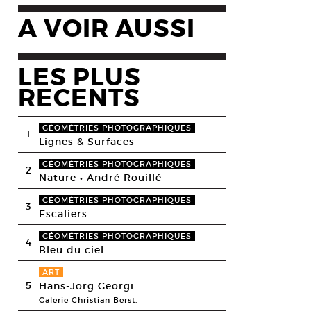
A VOIR AUSSI
LES PLUS
RECENTS
GÉOMÉTRIES PHOTOGRAPHIQUES
1
Lignes & Surfaces
GÉOMÉTRIES PHOTOGRAPHIQUES
2
Nature • André Rouillé
GÉOMÉTRIES PHOTOGRAPHIQUES
3
Escaliers
GÉOMÉTRIES PHOTOGRAPHIQUES
4
Bleu du ciel
ART
5
Hans-Jörg Georgi
Galerie Christian Berst,