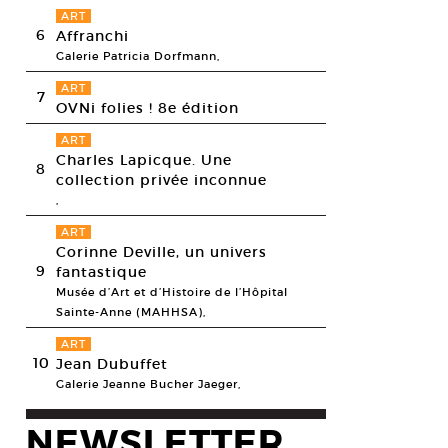
ART
6
Affranchi
Galerie Patricia Dorfmann,
ART
7
OVNi folies ! 8e édition
ART
Charles Lapicque. Une
8
collection privée inconnue
,
ART
Corinne Deville, un univers
9
fantastique
Musée d’Art et d’Histoire de l’Hôpital
Sainte-Anne (MAHHSA),
ART
10
Jean Dubuffet
Galerie Jeanne Bucher Jaeger,
NEWSLETTER