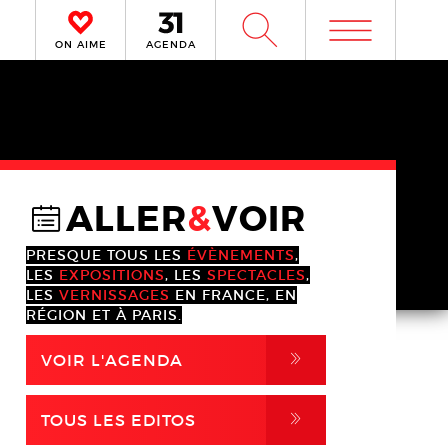
m
W
ON AIME
AGENDA
ALLER
&
VOIR
@
PRESQUE TOUS LES
ÉVÈNEMENTS
,
LES
EXPOSITIONS
, LES
SPECTACLES
,
LES
VERNISSAGES
EN FRANCE, EN
RÉGION ET À PARIS.
,
VOIR L'AGENDA
,
TOUS LES EDITOS