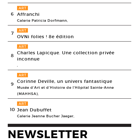
ART
6
Affranchi
Galerie Patricia Dorfmann,
ART
7
OVNi folies ! 8e édition
ART
Charles Lapicque. Une collection privée
8
inconnue
,
ART
Corinne Deville, un univers fantastique
9
Musée d’Art et d’Histoire de l’Hôpital Sainte-Anne
(MAHHSA),
ART
10
Jean Dubuffet
Galerie Jeanne Bucher Jaeger,
NEWSLETTER