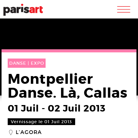
m
DANSE |
EXPO
Montpellier
Danse. Là, Callas
01 Juil
-
02 Juil 2013
Vernissage le 01 Juil 2013
L’AGORA
_