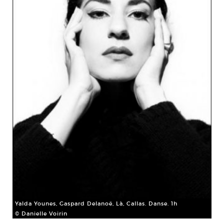
Yalda Younes, Gaspard Delanoë, Là, Callas. Danse. 1h
© Danielle Voirin