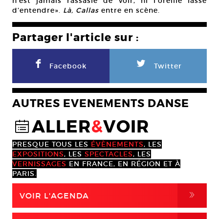
n’est jamais rassasié de voir, ni l’oreille lasse
d’entendre».
Là, Callas
entre en scène.
Partager l'article sur :
F
L
Facebook
Twitter
AUTRES EVENEMENTS DANSE
ALLER
&
VOIR
@
PRESQUE TOUS LES
ÉVÈNEMENTS
, LES
EXPOSITIONS
, LES
SPECTACLES
, LES
VERNISSAGES
EN FRANCE, EN RÉGION ET À
PARIS.
,
VOIR L'AGENDA