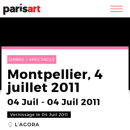
m
DANSE |
SPECTACLE
Montpellier, 4
juillet 2011
04 Juil
-
04 Juil 2011
Vernissage le 04 Juil 2011
L’AGORA
_