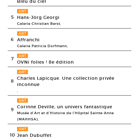
Bleu du ciel
ART
5
Hans-Jörg Georgi
Galerie Christian Berst,
ART
6
Affranchi
Galerie Patricia Dorfmann,
ART
7
OVNi folies ! 8e édition
ART
Charles Lapicque. Une collection privée
8
inconnue
,
ART
Corinne Deville, un univers fantastique
9
Musée d’Art et d’Histoire de l’Hôpital Sainte-Anne
(MAHHSA),
ART
10
Jean Dubuffet