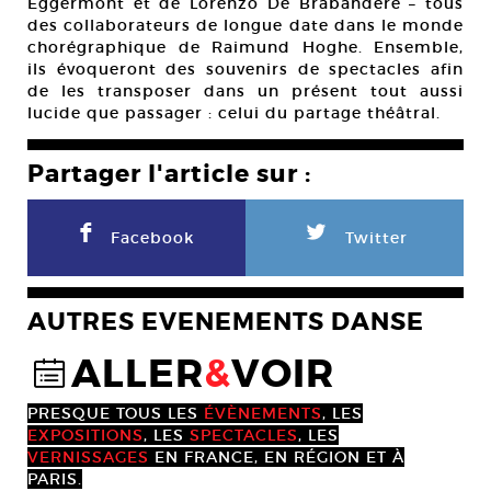
Eggermont et de Lorenzo De Brabandere – tous
des collaborateurs de longue date dans le monde
chorégraphique de Raimund Hoghe. Ensemble,
ils évoqueront des souvenirs de spectacles afin
de les transposer dans un présent tout aussi
lucide que passager : celui du partage théâtral.
Partager l'article sur :
F
L
Facebook
Twitter
AUTRES EVENEMENTS DANSE
ALLER
&
VOIR
@
PRESQUE TOUS LES
ÉVÈNEMENTS
, LES
EXPOSITIONS
, LES
SPECTACLES
, LES
VERNISSAGES
EN FRANCE, EN RÉGION ET À
PARIS.