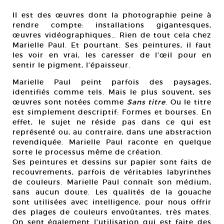
Mar
Il est des œuvres dont la photographie peine à
Cou
rendre compte: installations gigantesques,
œuvres vidéographiques… Rien de tout cela chez
Marielle Paul. Et pourtant. Ses peintures, il faut
les voir en vrai, les caresser de l’œil pour en
sentir le pigment, l’épaisseur.
Marielle Paul peint parfois des paysages,
identifiés comme tels. Mais le plus souvent, ses
œuvres sont notées comme
Sans titre
. Ou le titre
est simplement descriptif: Formes et bourses. En
effet, le sujet ne réside pas dans ce qui est
représenté ou, au contraire, dans une abstraction
revendiquée. Marielle Paul raconte en quelque
sorte le processus même de création.
Ses peintures et dessins sur papier sont faits de
recouvrements, parfois de véritables labyrinthes
de couleurs. Marielle Paul connaît son médium,
sans aucun doute. Les qualités de la gouache
sont utilisées avec intelligence, pour nous offrir
des plages de couleurs envoûtantes, très mates.
On sent également l’utilisation qui est faite des