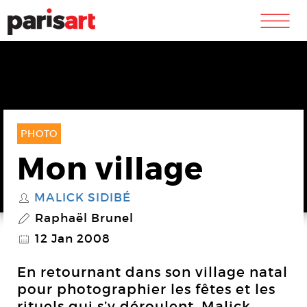
m
PHOTO
Mon village
MALICK SIDIBÉ
S
Raphaël Brunel
P
12 Jan 2008
@
En retournant dans son village natal
pour photographier les fêtes et les
rituels qui s’y déroulent, Malick