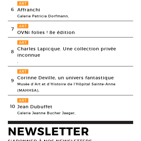
ART
6
Affranchi
Galerie Patricia Dorfmann,
ART
7
OVNi folies ! 8e édition
ART
Charles Lapicque. Une collection privée
8
inconnue
,
ART
Corinne Deville, un univers fantastique
9
Musée d’Art et d’Histoire de l’Hôpital Sainte-Anne
(MAHHSA),
ART
10
Jean Dubuffet
Galerie Jeanne Bucher Jaeger,
NEWSLETTER