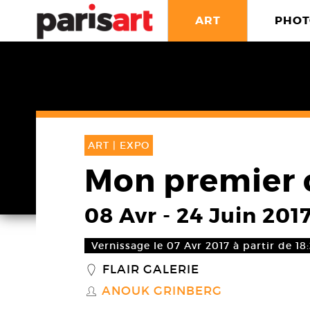
ART
PHOT
ART |
EXPO
Mon premier 
08 Avr
-
24 Juin 201
Vernissage le 07 Avr 2017 à partir de 18
FLAIR GALERIE
_
ANOUK GRINBERG
S