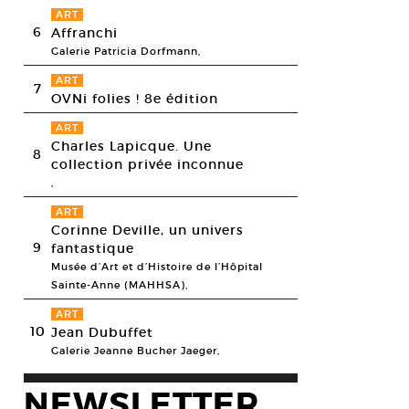
ART
6
Affranchi
Galerie Patricia Dorfmann,
ART
7
OVNi folies ! 8e édition
ART
Charles Lapicque. Une
8
collection privée inconnue
,
ART
Corinne Deville, un univers
9
fantastique
Musée d’Art et d’Histoire de l’Hôpital
Sainte-Anne (MAHHSA),
ART
 Grinberg, Sans titre, 2016. Pastel sur papier coton. 49 x 64 cm.
10
Jean Dubuffet
ier Pruvot
Galerie Jeanne Bucher Jaeger,
NEWSLETTER