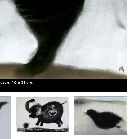
coton. 40 x 31 cm.
Anouk
© Xav