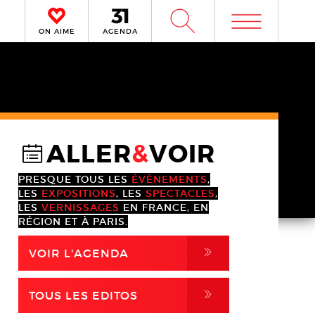
m
W
ON AIME
AGENDA
ALLER
&
VOIR
@
PRESQUE TOUS LES
ÉVÈNEMENTS
,
LES
EXPOSITIONS
, LES
SPECTACLES
,
LES
VERNISSAGES
EN FRANCE, EN
RÉGION ET À PARIS.
,
VOIR L'AGENDA
,
TOUS LES EDITOS