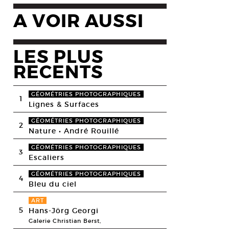
A VOIR AUSSI
LES PLUS
RECENTS
GÉOMÉTRIES PHOTOGRAPHIQUES
1
Lignes & Surfaces
GÉOMÉTRIES PHOTOGRAPHIQUES
2
Nature • André Rouillé
GÉOMÉTRIES PHOTOGRAPHIQUES
3
Escaliers
GÉOMÉTRIES PHOTOGRAPHIQUES
4
Bleu du ciel
ART
5
Hans-Jörg Georgi
Galerie Christian Berst,