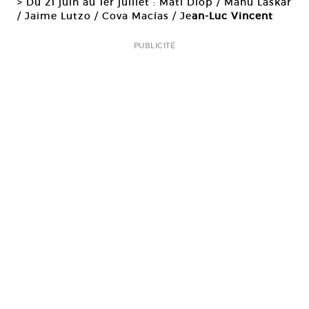
> Du 21 juin au 1er juillet : Mati Diop / Manu Laskar
/ Jaime Lutzo / Cova Macías / Je
an-Luc Vincent
PUBLICITÉ