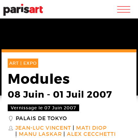
m
ART |
EXPO
Modules
08 Juin
-
01 Juil 2007
Vernissage le 07 Juin 2007
PALAIS DE TOKYO
_
JEAN-LUC VINCENT
MATI DIOP
S
MANU LASKAR
ALEX CECCHETTI