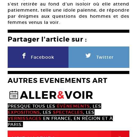
s’est retirée au fond d’un isoloir où elle attend
patiemment, telle une idole païenne, de répondre
par énigmes aux questions des hommes et des
femmes venus la voir.
Partager l'article sur :
F
L
Facebook
Twitter
AUTRES EVENEMENTS ART
ALLER
&
VOIR
@
PRESQUE TOUS LES
ÉVÈNEMENTS
, LES
EXPOSITIONS
, LES
SPECTACLES
, LES
VERNISSAGES
EN FRANCE, EN RÉGION ET À
PARIS.