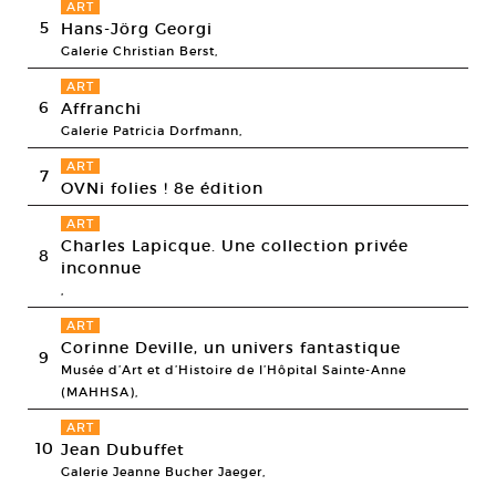
ART
5
Hans-Jörg Georgi
Galerie Christian Berst,
ART
6
Affranchi
Galerie Patricia Dorfmann,
ART
7
OVNi folies ! 8e édition
ART
Charles Lapicque. Une collection privée
8
inconnue
,
ART
Corinne Deville, un univers fantastique
9
Musée d’Art et d’Histoire de l’Hôpital Sainte-Anne
(MAHHSA),
ART
10
Jean Dubuffet
Galerie Jeanne Bucher Jaeger,