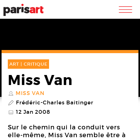
m
ART |
CRITIQUE
Miss Van
MISS VAN
S
Frédéric-Charles Baitinger
P
12 Jan 2008
@
Sur le chemin qui la conduit vers
elle-même, Miss Van semble être à