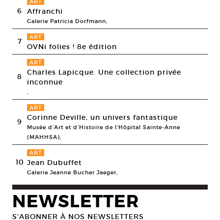
ART
6
Affranchi
Galerie Patricia Dorfmann,
ART
7
OVNi folies ! 8e édition
ART
Charles Lapicque. Une collection privée
8
inconnue
,
ART
Corinne Deville, un univers fantastique
9
Musée d’Art et d’Histoire de l’Hôpital Sainte-Anne
(MAHHSA),
ART
10
Jean Dubuffet
Galerie Jeanne Bucher Jaeger,
NEWSLETTER
S’ABONNER À NOS NEWSLETTERS