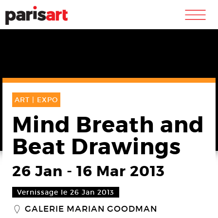
m
ART |
EXPO
Mind Breath and
Beat Drawings
26 Jan
-
16 Mar 2013
Vernissage le 26 Jan 2013
GALERIE MARIAN GOODMAN
_