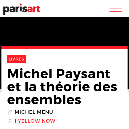
m
LIVRES
Michel Paysant
et la théorie des
ensembles
MICHEL MENU
P
YELLOW NOW
S