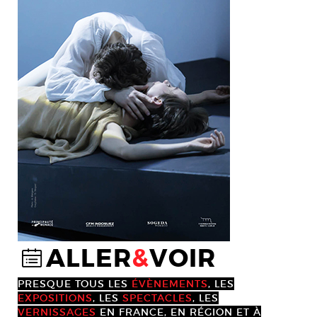
ALLER
&
VOIR
@
PRESQUE TOUS LES
ÉVÈNEMENTS
, LES
EXPOSITIONS
, LES
SPECTACLES
, LES
VERNISSAGES
EN FRANCE, EN RÉGION ET À