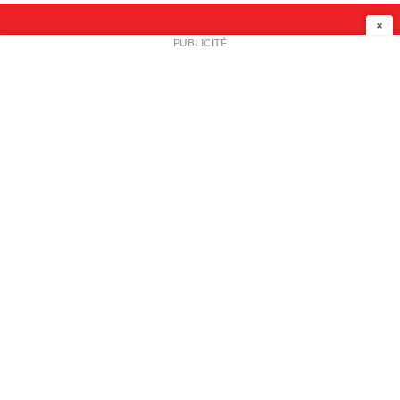
×
NEWSLETTER
PUBLICITÉ
L
A PROPOS
PLAN MEDIA
PARTENAIRES
CONTACT
© 2026 copyright