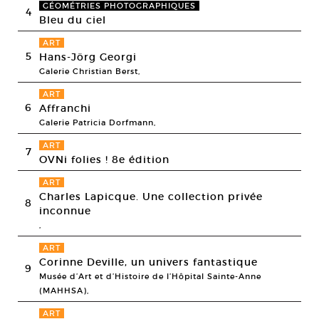
GÉOMÉTRIES PHOTOGRAPHIQUES
4
Bleu du ciel
ART
5
Hans-Jörg Georgi
Galerie Christian Berst,
ART
6
Affranchi
Galerie Patricia Dorfmann,
ART
7
OVNi folies ! 8e édition
ART
Charles Lapicque. Une collection privée
8
inconnue
,
ART
Corinne Deville, un univers fantastique
9
Musée d’Art et d’Histoire de l’Hôpital Sainte-Anne
(MAHHSA),
ART