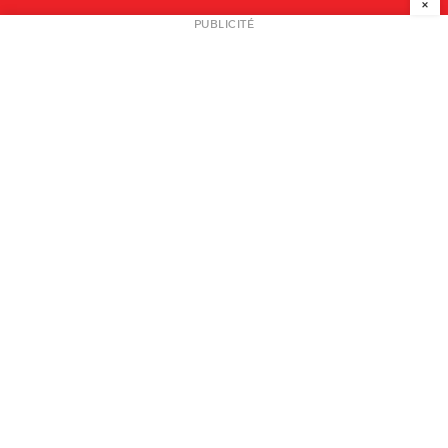
×
NEWSLETTER
PUBLICITÉ
L
A PROPOS
PLAN MEDIA
PARTENAIRES
CONTACT
© 2026 copyright
Mentions légales / CGV
Contact