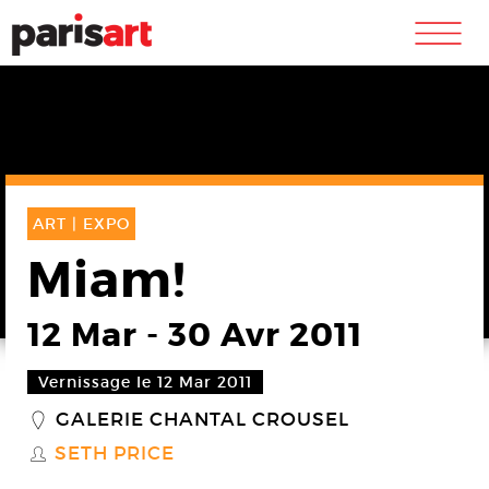
m
ART |
EXPO
Miam!
12 Mar
-
30 Avr 2011
Vernissage le 12 Mar 2011
GALERIE CHANTAL CROUSEL
_
SETH PRICE
S