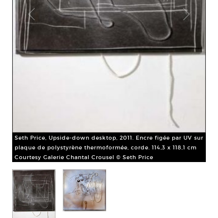
Set
1
pla
cm
Cou
Seth Price, Upside-down desktop, 2011. Encre figée par UV sur
plaque de polystyrène thermoformée, corde. 114,3 x 118,1 cm
Courtesy Galerie Chantal Crousel © Seth Price