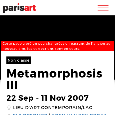
m
Cette page a été un peu chahutées en passant de l’ancien au
nouveau site, les corrections sont en cours.
Non classé
Metamorphosis
III
22 Sep
-
11 Nov 2007
LIEU D’ART CONTEMPORAIN/LAC
_