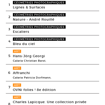
GÉOMÉTRIES PHOTOGRAPHIQUES
1
Lignes & Surfaces
GÉOMÉTRIES PHOTOGRAPHIQUES
2
Nature • André Rouillé
GÉOMÉTRIES PHOTOGRAPHIQUES
3
Escaliers
GÉOMÉTRIES PHOTOGRAPHIQUES
4
Bleu du ciel
ART
5
Hans-Jörg Georgi
Galerie Christian Berst,
ART
6
Affranchi
Galerie Patricia Dorfmann,
ART
7
OVNi folies ! 8e édition
ART
Charles Lapicque. Une collection privée
8