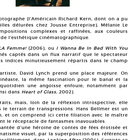
otographe (l’Américain Richard Kern, dont on a pu
lles délurées chez Jousse Entreprise), Mélanie Le
positions complexes et raffinées, aux couleurs
s de l’esthétique cinématographique.
LA Femme!
(2006), ou
I Wanna Be In Bed With You
nés captés dans un flux narratif que le spectateur
urs indices minutieusement répartis dans le champ
’artiste, David Lynch prend une place majeure. On
inéaste, la même fascination pour le banal et la
r quotidien une angoisse enfouie, notamment par
insi dans
Heart of Glass
, 2002).
aits, mais, loin de la réflexion introspective, elle
s le terrain de transgressions. Hans Bellmer est un
, et on comprend ici cette filiation avec le maître
nt le réceptacle de fantasmes inavouables.
hantée d’une héroïne de contes de fées érotisée et
matisme visuel, par la superposition des références