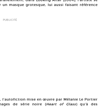
Parallèlement, dans
Looking After
(2004), l’artiste se
r un masque grotesque, lui aussi faisant référence
PUBLICITÉ
, l’autofiction mise en œuvre par Mélanie Le Portier
nnages de série noire (
Heart of Glass
) qu’à des