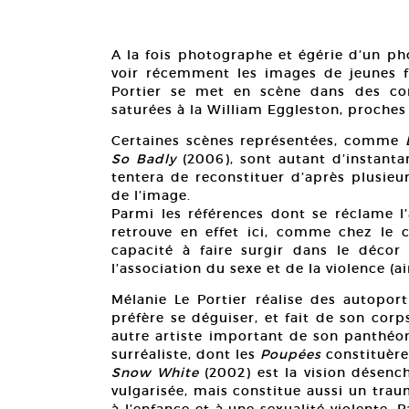
A la fois photographe et égérie d’un ph
voir récemment les images de jeunes fi
Portier se met en scène dans des com
saturées à la William Eggleston, proche
Certaines scènes représentées, comme
So Badly
(2006), sont autant d’instanta
tentera de reconstituer d’après plusie
de l’image.
Parmi les références dont se réclame l
retrouve en effet ici, comme chez le c
capacité à faire surgir dans le déco
l’association du sexe et de la violence (a
Mélanie Le Portier réalise des autoportr
préfère se déguiser, et fait de son corp
autre artiste important de son panthéon
surréaliste, dont les
Poupées
constituère
Snow White
(2002) est la vision désenc
vulgarisée, mais constitue aussi un trau