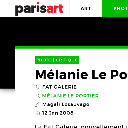
ART
PHOT
PHOTO |
CRITIQUE
Mélanie Le Po
FAT GALERIE
_
MÉLANIE LE PORTIER
S
Magali Lesauvage
P
12 Jan 2008
@
La Fat Galerie, nouvellement 