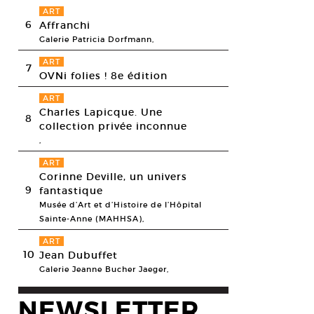
ART
6
Affranchi
Galerie Patricia Dorfmann,
ART
7
OVNi folies ! 8e édition
ART
Charles Lapicque. Une
8
collection privée inconnue
,
ART
Corinne Deville, un univers
9
fantastique
Musée d’Art et d’Histoire de l’Hôpital
Sainte-Anne (MAHHSA),
ART
10
Jean Dubuffet
Galerie Jeanne Bucher Jaeger,
NEWSLETTER