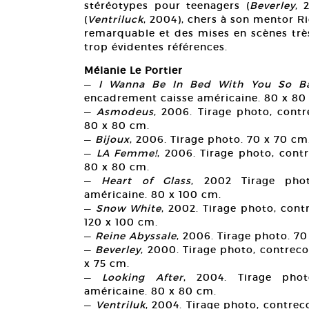
stéréotypes pour teenagers (
Beverley
, 
(
Ventriluck
, 2004), chers à son mentor Ri
remarquable et des mises en scènes très
trop évidentes références.
Mélanie Le Portier
—
I Wanna Be In Bed With You So B
encadrement caisse américaine. 80 x 80
—
Asmodeus
, 2006. Tirage photo, cont
80 x 80 cm.
—
Bijoux
, 2006. Tirage photo. 70 x 70 cm
—
LA Femme!
, 2006. Tirage photo, cont
80 x 80 cm.
—
Heart of Glass
, 2002 Tirage phot
américaine. 80 x 100 cm.
—
Snow White
, 2002. Tirage photo, con
120 x 100 cm.
—
Reine Abyssale
, 2006. Tirage photo. 7
—
Beverley
, 2000. Tirage photo, contrec
x 75 cm.
—
Looking After
, 2004. Tirage phot
américaine. 80 x 80 cm.
—
Ventriluk
, 2004. Tirage photo, contre