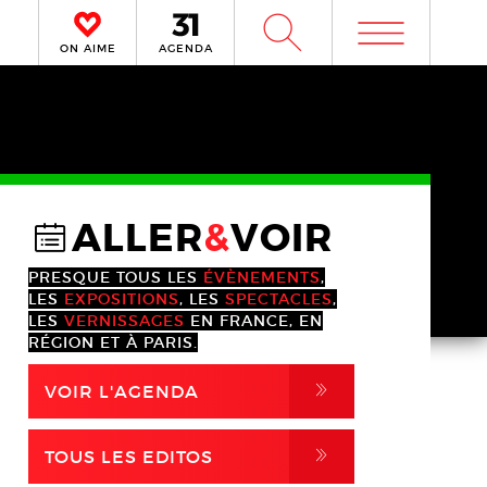
m
W
ON AIME
AGENDA
ALLER
&
VOIR
@
PRESQUE TOUS LES
ÉVÈNEMENTS
,
LES
EXPOSITIONS
, LES
SPECTACLES
,
LES
VERNISSAGES
EN FRANCE, EN
RÉGION ET À PARIS.
,
VOIR L'AGENDA
,
TOUS LES EDITOS