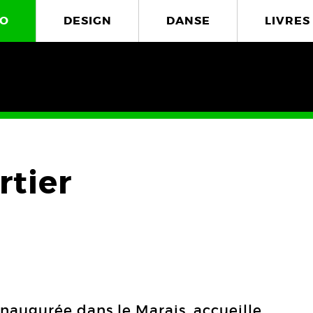
O
DESIGN
DANSE
LIVRES
rtier
inaugurée dans le Marais, accueille