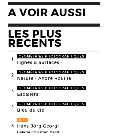
A VOIR AUSSI
LES PLUS
RECENTS
GÉOMÉTRIES PHOTOGRAPHIQUES
1
Lignes & Surfaces
GÉOMÉTRIES PHOTOGRAPHIQUES
2
Nature • André Rouillé
GÉOMÉTRIES PHOTOGRAPHIQUES
3
Escaliers
GÉOMÉTRIES PHOTOGRAPHIQUES
4
Bleu du ciel
ART
5
Hans-Jörg Georgi
Galerie Christian Berst,