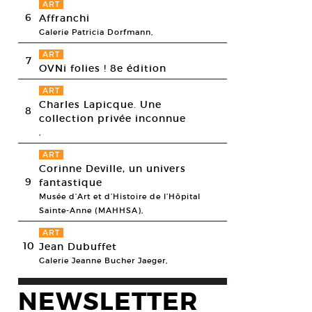
ART
6
Affranchi
Galerie Patricia Dorfmann,
ART
7
OVNi folies ! 8e édition
ART
Charles Lapicque. Une
8
collection privée inconnue
,
ART
Corinne Deville, un univers
9
fantastique
Musée d’Art et d’Histoire de l’Hôpital
Sainte-Anne (MAHHSA),
ART
10
Jean Dubuffet
Galerie Jeanne Bucher Jaeger,
NEWSLETTER