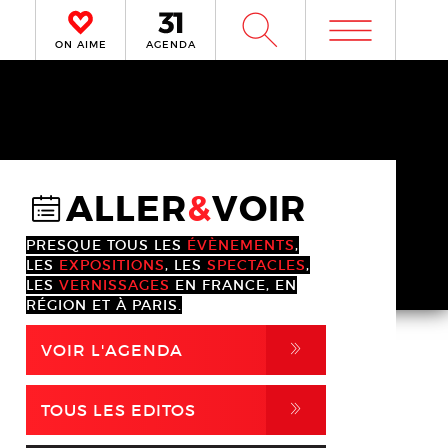
m
W
ON AIME
AGENDA
ALLER
&
VOIR
@
PRESQUE TOUS LES
ÉVÈNEMENTS
,
LES
EXPOSITIONS
, LES
SPECTACLES
,
LES
VERNISSAGES
EN FRANCE, EN
RÉGION ET À PARIS.
,
VOIR L'AGENDA
,
TOUS LES EDITOS