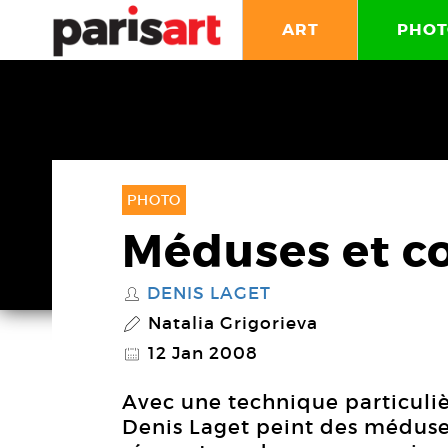
ART
PHOT
PHOTO
Méduses et 
DENIS LAGET
S
Natalia Grigorieva
P
12 Jan 2008
@
Avec une technique particulière
Denis Laget peint des méduse