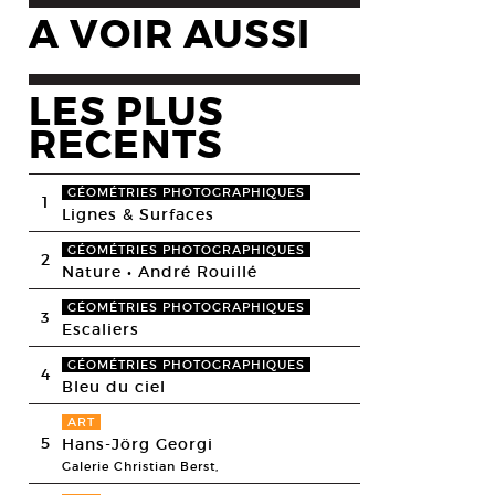
A VOIR AUSSI
LES PLUS
RECENTS
GÉOMÉTRIES PHOTOGRAPHIQUES
1
Lignes & Surfaces
GÉOMÉTRIES PHOTOGRAPHIQUES
2
Nature • André Rouillé
GÉOMÉTRIES PHOTOGRAPHIQUES
3
Escaliers
GÉOMÉTRIES PHOTOGRAPHIQUES
4
Bleu du ciel
ART
5
Hans-Jörg Georgi
Galerie Christian Berst,