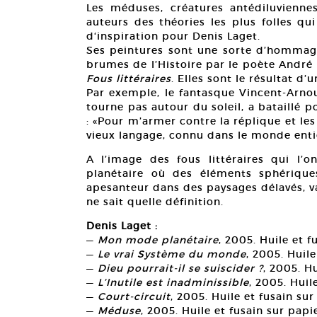
Les méduses, créatures antédiluvienne
auteurs des théories les plus folles qu
d‘inspiration pour Denis Laget.
Ses peintures sont une sorte d’hommag
brumes de l’Histoire par le poète André 
Fous littéraires
. Elles sont le résultat d
Par exemple, le fantasque Vincent-Arno
tourne pas autour du soleil, a bataillé
: «Pour m’armer contre la réplique et les 
vieux langage, connu dans le monde ent
A l’image des fous littéraires qui l’
planétaire où des éléments sphériqu
apesanteur dans des paysages délavés, va
ne sait quelle définition.
Denis Laget :
—
Mon mode planétaire
, 2005. Huile et f
—
Le vrai Système du monde
, 2005. Huil
—
Dieu pourrait-il se suiscider ?
, 2005. H
—
L’Inutile est inadminissible
, 2005. Huil
—
Court-circuit
, 2005. Huile et fusain su
—
Méduse
, 2005. Huile et fusain sur papi