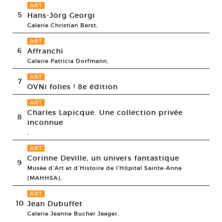
ART
5
Hans-Jörg Georgi
Galerie Christian Berst,
ART
6
Affranchi
Galerie Patricia Dorfmann,
ART
7
OVNi folies ! 8e édition
ART
Charles Lapicque. Une collection privée
8
inconnue
,
ART
Corinne Deville, un univers fantastique
9
Musée d’Art et d’Histoire de l’Hôpital Sainte-Anne
(MAHHSA),
ART
10
Jean Dubuffet
Galerie Jeanne Bucher Jaeger,