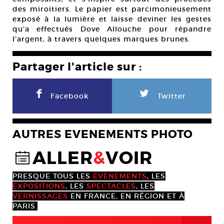
des miroitiers. Le papier est parcimonieusement
exposé à la lumière et laisse deviner les gestes
qu’a effectués Dove Allouche pour répandre
l’argent, à travers quelques marques brunes.
Partager l'article sur :
F
L
Facebook
Twitter
AUTRES EVENEMENTS PHOTO
ALLER
&
VOIR
@
PRESQUE TOUS LES
ÉVÈNEMENTS
, LES
EXPOSITIONS
, LES
SPECTACLES
, LES
VERNISSAGES
EN FRANCE, EN RÉGION ET À
PARIS.