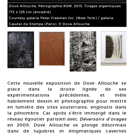
des
Dove Allouche, Pétrographie RSM, 2015. Tirages argentiques.
cm 
172 x 125 cm (encadré).
Ave
Courtesy galerie Peter Freeman Inc. (New York) / galerie
Lab
Gaudel de Stampa (Paris), © Dove Allouche
(C
Yor
Cette nouvelle exposition de Dove Allouche se
place dans la droite lignée de ses
expérimentations précédentes, et mêle
habilement dessin et photographie pour mettre
en lumière des sites souterrains, engloutis dans
la pénombre. Car après s’être immergé dans le
réseau égoutier parisien avec
Déversoirs d’orages
en 2009, Dove Allouche se plonge désormais
dans de lugubres et énigmatiques cavernes