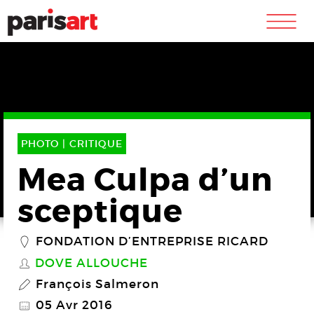
m
PHOTO |
CRITIQUE
Mea Culpa d’un
sceptique
FONDATION D’ENTREPRISE RICARD
_
DOVE ALLOUCHE
S
François Salmeron
P
05 Avr 2016
@