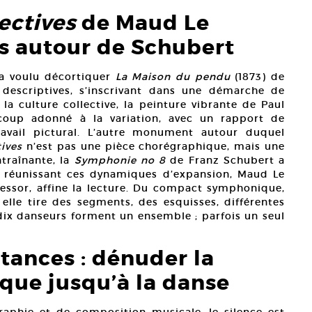
ectives
de Maud Le
ns autour de Schubert
 a voulu décortiquer
La Maison du pendu
(1873) de
 descriptives, s’inscrivant dans une démarche de
a culture collective, la peinture vibrante de Paul
coup adonné à la variation, avec un rapport de
ravail pictural. L’autre monument autour duquel
ives
n’est pas une pièce chorégraphique, mais une
traînante, la
Symphonie no 8
de Franz Schubert a
t réunissant ces dynamiques d’expansion, Maud Le
l’essor, affine la lecture. Du compact symphonique,
elle tire des segments, des esquisses, différentes
 dix danseurs forment un ensemble ; parfois un seul
tances : dénuder la
ique jusqu’à la danse