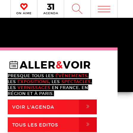
m
W
ON AIME
AGENDA
ALLER
&
VOIR
@
PRESQUE TOUS LES
ÉVÈNEMENTS
,
LES
EXPOSITIONS
, LES
SPECTACLES
,
LES
VERNISSAGES
EN FRANCE, EN
RÉGION ET À PARIS.
,
VOIR L'AGENDA
,
TOUS LES EDITOS