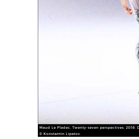
Maud Le Pladec, Twenty-seven perspectives, 2018. 
© Konstantin Lipatov.