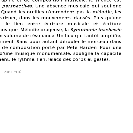
raphie et de composition musicale, le silence est
 perspectives
. Une absence musicale qui souligne
. Quand les oreilles n’entendent pas la mélodie, les
nstituer, dans les mouvements dansés. Plus qu’une
rs le lien entre écriture musicale et écriture
usique. Mélodie orageuse, la
Symphonie inachevée
n volume de résonance. Un lieu qui tantôt amplifie,
 élément. Sans pour autant dérouler le morceau dans
vail de composition porté par Pete Harden. Pour une
e d’une musique monumentale, souligne la capacité
nt, le rythme, l’entrelacs des corps et gestes.
PUBLICITÉ