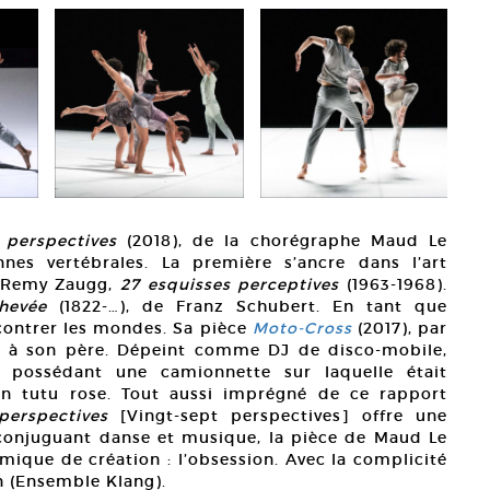
 perspectives
(2018), de la chorégraphe Maud Le
es vertébrales. La première s’ancre dans l’art
e Remy Zaugg,
27 esquisses perceptives
(1963-1968).
hevée
(1822-…), de Franz Schubert. En tant que
contrer les mondes. Sa pièce
Moto-Cross
(2017), par
à son père. Dépeint comme DJ de disco-mobile,
 possédant une camionnette sur laquelle était
 en tutu rose. Tout aussi imprégné de ce rapport
perspectives
[Vingt-sept perspectives] offre une
 conjuguant danse et musique, la pièce de Maud Le
ique de création : l’obsession. Avec la complicité
 (Ensemble Klang).