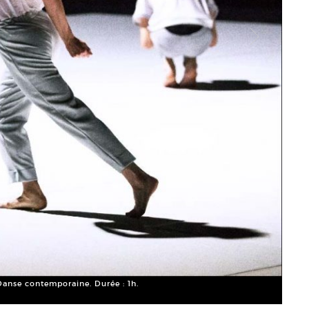
Danse contemporaine. Durée : 1h.
Maud 
© Kon