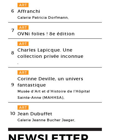
ART
6
Affranchi
Galerie Patricia Dorfmann,
ART
7
OVNi folies ! 8e édition
ART
Charles Lapicque. Une
8
collection privée inconnue
,
ART
Corinne Deville, un univers
9
fantastique
Musée d’Art et d’Histoire de l’Hôpital
Sainte-Anne (MAHHSA),
ART
10
Jean Dubuffet
Galerie Jeanne Bucher Jaeger,
Le Pladec, Twenty-seven perspectives, 2018. Danse contemporaine. Duré
NEWSLETTER
stantin Lipatov.