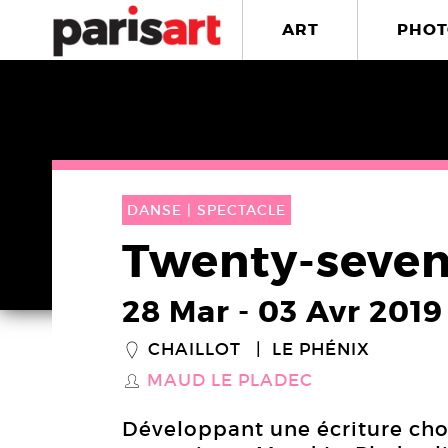
ART
PHOT
DANSE |
SPECTACLE
Twenty-seven
28 Mar
-
03 Avr 2019
CHAILLOT
LE PHÉNIX
_
MAUD LE PLADEC
S
Développant une écriture cho