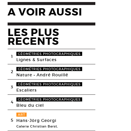
A VOIR AUSSI
LES PLUS
RECENTS
GÉOMÉTRIES PHOTOGRAPHIQUES
1
Lignes & Surfaces
GÉOMÉTRIES PHOTOGRAPHIQUES
2
Nature • André Rouillé
GÉOMÉTRIES PHOTOGRAPHIQUES
3
Escaliers
GÉOMÉTRIES PHOTOGRAPHIQUES
4
Bleu du ciel
ART
5
Hans-Jörg Georgi
Galerie Christian Berst,