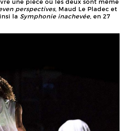
ivre une pièce où les deux sont même
even perspectives
, Maud Le Pladec et
insi la
Symphonie inachevée
, en 27