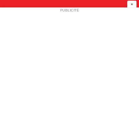
×
NEWSLETTER
PUBLICITÉ
L
A PROPOS
PLAN MEDIA
PARTENAIRES
CONTACT
© 2026 copyright