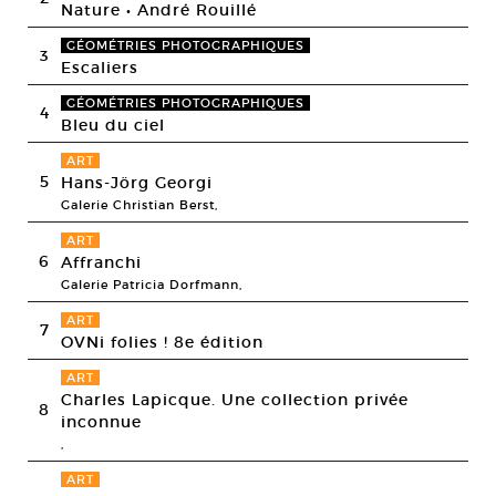
Nature • André Rouillé
GÉOMÉTRIES PHOTOGRAPHIQUES
3
Escaliers
GÉOMÉTRIES PHOTOGRAPHIQUES
4
Bleu du ciel
ART
5
Hans-Jörg Georgi
Galerie Christian Berst,
ART
6
Affranchi
Galerie Patricia Dorfmann,
ART
7
OVNi folies ! 8e édition
ART
Charles Lapicque. Une collection privée
8
inconnue
,
ART