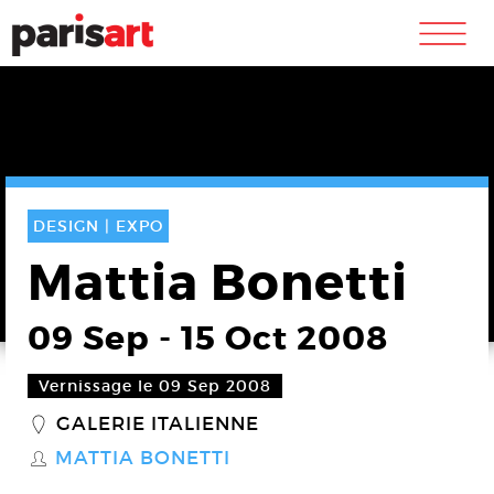
m
DESIGN |
EXPO
Mattia Bonetti
09 Sep
-
15 Oct 2008
Vernissage le 09 Sep 2008
GALERIE ITALIENNE
_
MATTIA BONETTI
S