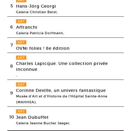
ART
5
Hans-Jörg Georgi
Galerie Christian Berst,
ART
6
Affranchi
Galerie Patricia Dorfmann,
ART
7
OVNi folies ! 8e édition
ART
Charles Lapicque. Une collection privée
8
inconnue
,
ART
Corinne Deville, un univers fantastique
9
Musée d’Art et d’Histoire de l’Hôpital Sainte-Anne
(MAHHSA),
ART
10
Jean Dubuffet
Galerie Jeanne Bucher Jaeger,