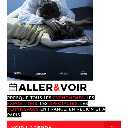
ALLER
&
VOIR
@
PRESQUE TOUS LES
ÉVÈNEMENTS
, LES
EXPOSITIONS
, LES
SPECTACLES
, LES
VERNISSAGES
EN FRANCE, EN RÉGION ET À
PARIS.
,
VOIR L'AGENDA