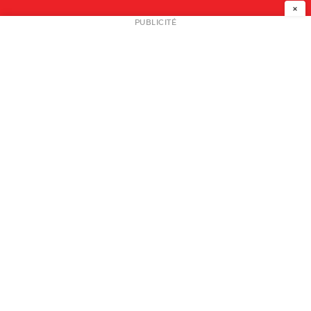
×
NEWSLETTER
PUBLICITÉ
L
A PROPOS
PLAN MEDIA
PARTENAIRES
CONTACT
© 2026 copyright