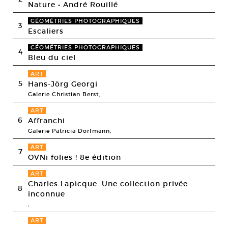
Nature • André Rouillé
GÉOMÉTRIES PHOTOGRAPHIQUES
3
Escaliers
GÉOMÉTRIES PHOTOGRAPHIQUES
4
Bleu du ciel
ART
5
Hans-Jörg Georgi
Galerie Christian Berst,
ART
6
Affranchi
Galerie Patricia Dorfmann,
ART
7
OVNi folies ! 8e édition
ART
Charles Lapicque. Une collection privée
8
inconnue
,
ART