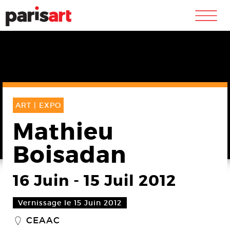
m
ART |
EXPO
Mathieu
Boisadan
16 Juin
-
15 Juil 2012
Vernissage le 15 Juin 2012
CEAAC
_