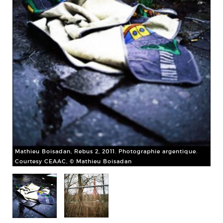
Mat
Mathieu Boisadan, Rebus 2, 2011. Photographie argentique.
arg
Courtesy CEAAC, © Mathieu Boisadan
Co