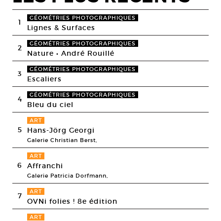
GÉOMÉTRIES PHOTOGRAPHIQUES
1
Lignes & Surfaces
GÉOMÉTRIES PHOTOGRAPHIQUES
2
Nature • André Rouillé
GÉOMÉTRIES PHOTOGRAPHIQUES
3
Escaliers
GÉOMÉTRIES PHOTOGRAPHIQUES
4
Bleu du ciel
ART
5
Hans-Jörg Georgi
Galerie Christian Berst,
ART
6
Affranchi
Galerie Patricia Dorfmann,
ART
7
OVNi folies ! 8e édition
ART