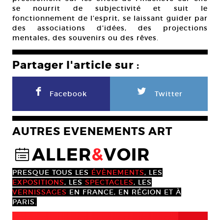
se nourrit de subjectivité et suit le
fonctionnement de l’esprit, se laissant guider par
des associations d’idées, des projections
mentales, des souvenirs ou des rêves.
Partager l'article sur :
F
L
Facebook
Twitter
AUTRES EVENEMENTS ART
ALLER
&
VOIR
@
PRESQUE TOUS LES
ÉVÈNEMENTS
, LES
EXPOSITIONS
, LES
SPECTACLES
, LES
VERNISSAGES
EN FRANCE, EN RÉGION ET À
PARIS.