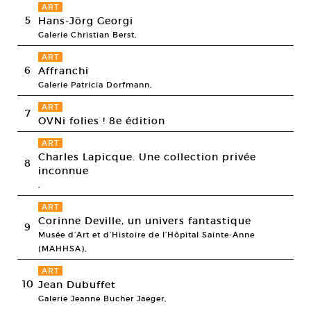
ART
5
Hans-Jörg Georgi
Galerie Christian Berst,
ART
6
Affranchi
Galerie Patricia Dorfmann,
ART
7
OVNi folies ! 8e édition
ART
Charles Lapicque. Une collection privée
8
inconnue
,
ART
Corinne Deville, un univers fantastique
9
Musée d’Art et d’Histoire de l’Hôpital Sainte-Anne
(MAHHSA),
ART
10
Jean Dubuffet
Galerie Jeanne Bucher Jaeger,