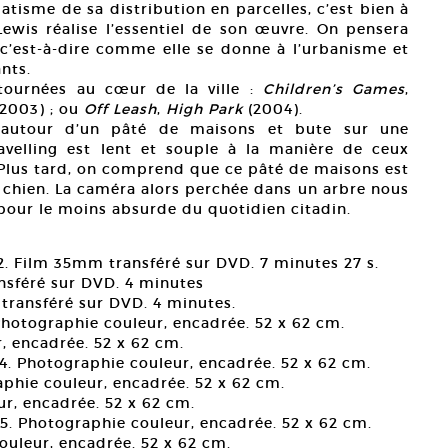
tisme de sa distribution en parcelles, c’est bien à
Lewis réalise l’essentiel de son œuvre. On pensera
c’est-à-dire comme elle se donne à l’urbanisme et
nts.
tournées au cœur de la ville :
Children’s Games
,
2003) ; ou
Off Leash
,
High Park
(2004).
e autour d’un pâté de maisons et bute sur une
avelling est lent et souple à la manière de ceux
 Plus tard, on comprend que ce pâté de maisons est
chien. La caméra alors perchée dans un arbre nous
 pour le moins absurde du quotidien citadin.
2. Film 35mm transféré sur DVD. 7 minutes 27 s.
nsféré sur DVD. 4 minutes
transféré sur DVD. 4 minutes.
Photographie couleur, encadrée. 52 x 62 cm.
, encadrée. 52 x 62 cm.
4. Photographie couleur, encadrée. 52 x 62 cm.
aphie couleur, encadrée. 52 x 62 cm.
ur, encadrée. 52 x 62 cm.
05. Photographie couleur, encadrée. 52 x 62 cm.
ouleur, encadrée. 52 x 62 cm.