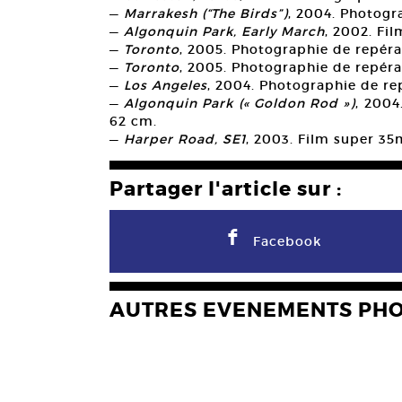
—
Marrakesh (“The Birds”)
, 2004. Photogr
—
Algonquin Park, Early March
, 2002. Fi
—
Toronto
, 2005. Photographie de repéra
—
Toronto
, 2005. Photographie de repéra
—
Los Angeles
, 2004. Photographie de re
—
Algonquin Park (« Goldon Rod »)
, 2004
62 cm.
—
Harper Road, SE1
, 2003. Film super 35
Partager l'article sur :
F
Facebook
AUTRES EVENEMENTS PH