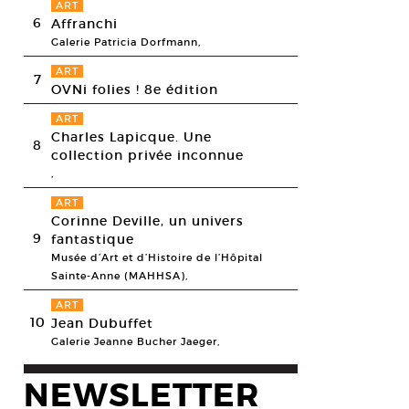
ART
6
Affranchi
Galerie Patricia Dorfmann,
ART
7
OVNi folies ! 8e édition
ART
Charles Lapicque. Une
8
collection privée inconnue
,
ART
Corinne Deville, un univers
9
fantastique
Musée d’Art et d’Histoire de l’Hôpital
Sainte-Anne (MAHHSA),
ART
10
Jean Dubuffet
Galerie Jeanne Bucher Jaeger,
NEWSLETTER