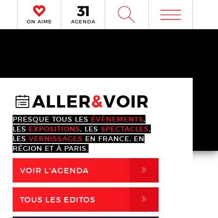
m
W
ON AIME
AGENDA
ALLER
&
VOIR
@
PRESQUE TOUS LES
ÉVÈNEMENTS
,
LES
EXPOSITIONS
, LES
SPECTACLES
,
LES
VERNISSAGES
EN FRANCE, EN
RÉGION ET À PARIS.
,
VOIR L'AGENDA
,
TOUS LES EDITOS