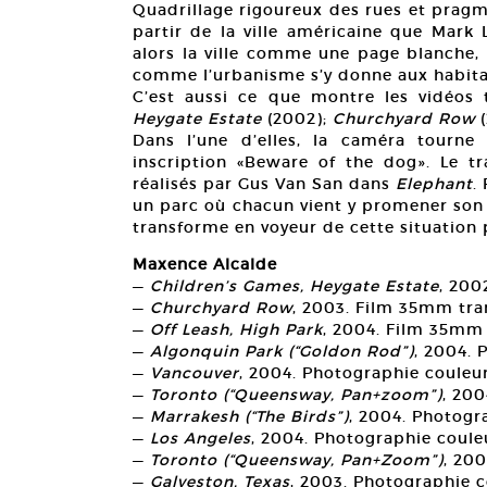
Quadrillage rigoureux des rues et pragma
partir de la ville américaine que Mark 
alors la ville comme une page blanche, 
comme l’urbanisme s’y donne aux habita
C’est aussi ce que montre les vidéos 
Heygate Estate
(2002);
Churchyard Row
(
Dans l’une d’elles, la caméra tourn
inscription «Beware of the dog». Le tr
réalisés par Gus Van San dans
Elephant
.
un parc où chacun vient y promener son 
transforme en voyeur de cette situation
Maxence Alcalde
—
Children’s Games, Heygate Estate
, 200
—
Churchyard Row
, 2003. Film 35mm tra
—
Off Leash, High Park
, 2004. Film 35mm 
—
Algonquin Park (“Goldon Rod”)
, 2004. 
—
Vancouver
, 2004. Photographie couleur
—
Toronto (“Queensway, Pan+zoom”)
, 200
—
Marrakesh (“The Birds”)
, 2004. Photogr
—
Los Angeles
, 2004. Photographie coule
—
Toronto (“Queensway, Pan+Zoom”)
, 20
—
Galveston, Texas
, 2003. Photographie c