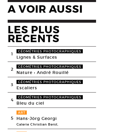
A VOIR AUSSI
LES PLUS
RECENTS
GÉOMÉTRIES PHOTOGRAPHIQUES
1
Lignes & Surfaces
GÉOMÉTRIES PHOTOGRAPHIQUES
2
Nature • André Rouillé
GÉOMÉTRIES PHOTOGRAPHIQUES
3
Escaliers
GÉOMÉTRIES PHOTOGRAPHIQUES
4
Bleu du ciel
ART
5
Hans-Jörg Georgi
Galerie Christian Berst,