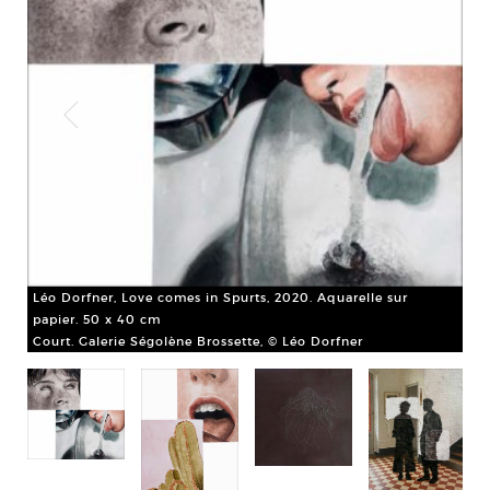
Léo Dorfner, Love comes in Spurts, 2020. Aquarelle sur
papier. 50 x 40 cm
Court. Galerie Ségolène Brossette, © Léo Dorfner
s.