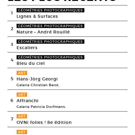
GÉOMÉTRIES PHOTOGRAPHIQUES
1
Lignes & Surfaces
GÉOMÉTRIES PHOTOGRAPHIQUES
2
Nature • André Rouillé
GÉOMÉTRIES PHOTOGRAPHIQUES
3
Escaliers
GÉOMÉTRIES PHOTOGRAPHIQUES
4
Bleu du ciel
ART
5
Hans-Jörg Georgi
Galerie Christian Berst,
ART
6
Affranchi
Galerie Patricia Dorfmann,
ART
7
OVNi folies ! 8e édition
ART