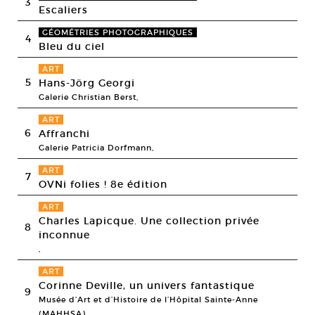
3
Escaliers
GÉOMÉTRIES PHOTOGRAPHIQUES
4
Bleu du ciel
ART
5
Hans-Jörg Georgi
Galerie Christian Berst,
ART
6
Affranchi
Galerie Patricia Dorfmann,
ART
7
OVNi folies ! 8e édition
ART
Charles Lapicque. Une collection privée
8
inconnue
,
ART
Corinne Deville, un univers fantastique
9
Musée d’Art et d’Histoire de l’Hôpital Sainte-Anne
(MAHHSA),