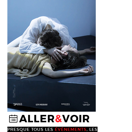
ALLER
&
VOIR
@
PRESQUE TOUS LES
ÉVÈNEMENTS
, LES