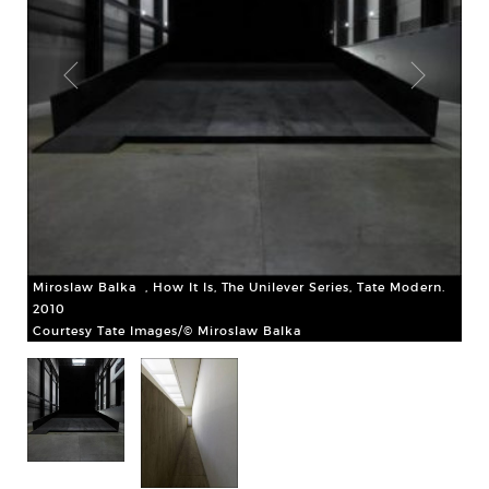
Miroslaw Balka , How It Is, The Unilever Series, Tate Modern.
2010
Courtesy Tate Images/© Miroslaw Balka
Mir
con
te
Co
Ar