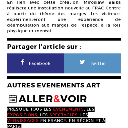
En lien avec cette création, Mirosław Bałka
réalisera une installation nouvelle au FRAC Centre
à partir du thème des marges. Les visiteurs
expérimenteront une expérience de
déambulation aux marges de l’espace, à la fois
physique et mental.
Partager l'article sur :
F
L
Facebook
Twitter
AUTRES EVENEMENTS ART
ALLER
&
VOIR
@
PRESQUE TOUS LES
ÉVÈNEMENTS
, LES
EXPOSITIONS
, LES
SPECTACLES
, LES
VERNISSAGES
EN FRANCE, EN RÉGION ET À
PARIS.