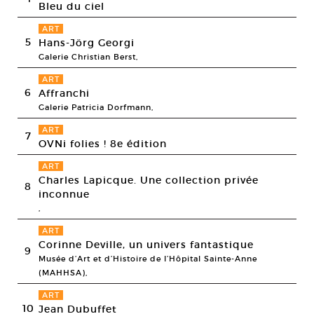
Bleu du ciel
ART
5
Hans-Jörg Georgi
Galerie Christian Berst,
ART
6
Affranchi
Galerie Patricia Dorfmann,
ART
7
OVNi folies ! 8e édition
ART
Charles Lapicque. Une collection privée
8
inconnue
,
ART
Corinne Deville, un univers fantastique
9
Musée d’Art et d’Histoire de l’Hôpital Sainte-Anne
(MAHHSA),
ART
10
Jean Dubuffet