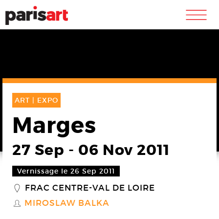
m
ART |
EXPO
Marges
27 Sep
-
06 Nov 2011
Vernissage le 26 Sep 2011
FRAC CENTRE-VAL DE LOIRE
_
MIROSLAW BALKA
S