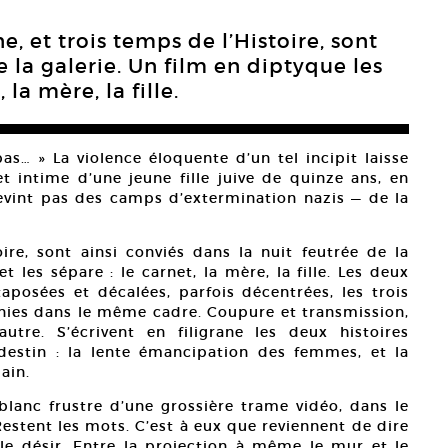
, et trois temps de l’Histoire, sont
e la galerie. Un film en diptyque les
 la mère, la fille.
s… » La violence éloquente d’un tel incipit laisse
et intime d’une jeune fille juive de quinze ans, en
evint pas des camps d’extermination nazis — de la
ire, sont ainsi conviés dans la nuit feutrée de la
t les sépare : le carnet, la mère, la fille. Les deux
taposées et décalées, parfois décentrées, les trois
nies dans le même cadre. Coupure et transmission,
utre. S’écrivent en filigrane les deux histoires
 destin : la lente émancipation des femmes, et la
ain.
t blanc frustre d’une grossière trame vidéo, dans le
estent les mots. C’est à eux que reviennent de dire
t le désir. Entre la projection à même le mur et le