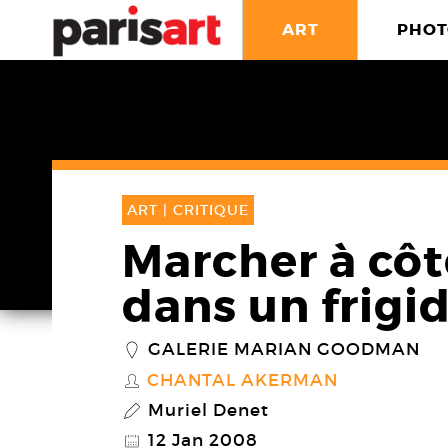
ART
PHOT
ART |
CRITIQUE
Marcher à côt
dans un frigid
GALERIE MARIAN GOODMAN
_
CHANTAL AKERMAN
S
Muriel Denet
P
12 Jan 2008
@