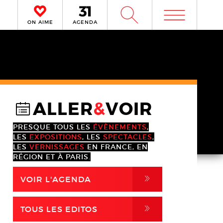
m
W
ON AIME
AGENDA
ALLER
&
VOIR
@
PRESQUE TOUS LES
ÉVÈNEMENTS
,
LES
EXPOSITIONS
, LES
SPECTACLES
,
LES
VERNISSAGES
EN FRANCE, EN
RÉGION ET À PARIS.
,
VOIR L'AGENDA
,
TOUS LES EDITOS