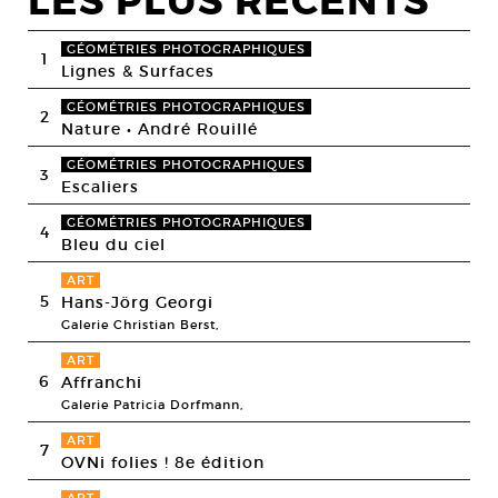
LES PLUS RECENTS
GÉOMÉTRIES PHOTOGRAPHIQUES
1
Lignes & Surfaces
GÉOMÉTRIES PHOTOGRAPHIQUES
2
Nature • André Rouillé
GÉOMÉTRIES PHOTOGRAPHIQUES
3
Escaliers
GÉOMÉTRIES PHOTOGRAPHIQUES
4
Bleu du ciel
ART
5
Hans-Jörg Georgi
Galerie Christian Berst,
ART
6
Affranchi
Galerie Patricia Dorfmann,
ART
7
OVNi folies ! 8e édition