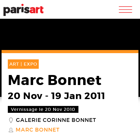
m
ART |
EXPO
Marc Bonnet
20 Nov
-
19 Jan 2011
Vernissage le 20 Nov 2010
GALERIE CORINNE BONNET
_
MARC BONNET
S