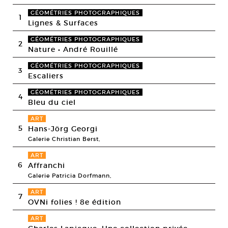
GÉOMÉTRIES PHOTOGRAPHIQUES
1
Lignes & Surfaces
GÉOMÉTRIES PHOTOGRAPHIQUES
2
Nature • André Rouillé
GÉOMÉTRIES PHOTOGRAPHIQUES
3
Escaliers
GÉOMÉTRIES PHOTOGRAPHIQUES
4
Bleu du ciel
ART
5
Hans-Jörg Georgi
Galerie Christian Berst,
ART
6
Affranchi
Galerie Patricia Dorfmann,
ART
7
OVNi folies ! 8e édition
ART