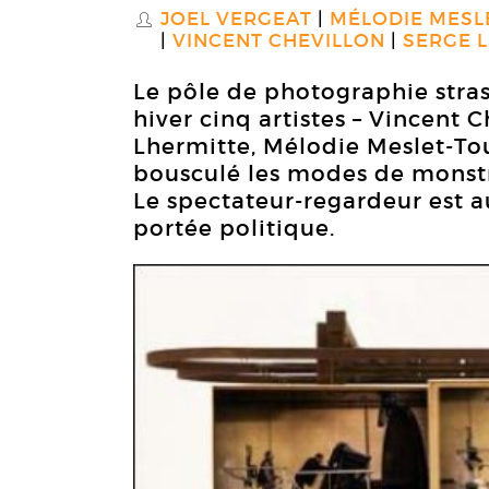
JOEL VERGEAT
MÉLODIE MESL
S
VINCENT CHEVILLON
SERGE 
Le pôle de photographie stra
hiver cinq artistes – Vincent C
Lhermitte, Mélodie Meslet-Tou
bousculé les modes de monstra
Le spectateur-regardeur est au
portée politique.