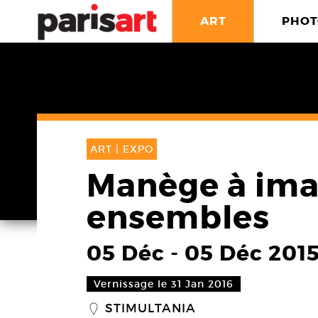
ART
PHOT
ART |
EXPO
Manège à ima
ensembles
05 Déc
-
05 Déc 201
Vernissage le 31 Jan 2016
STIMULTANIA
_