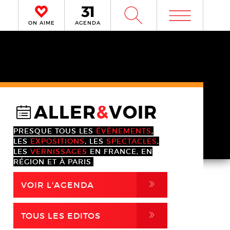
m
W
ON AIME
AGENDA
ALLER
&
VOIR
@
PRESQUE TOUS LES
ÉVÈNEMENTS
,
LES
EXPOSITIONS
, LES
SPECTACLES
,
LES
VERNISSAGES
EN FRANCE, EN
RÉGION ET À PARIS.
,
VOIR L'AGENDA
,
TOUS LES EDITOS