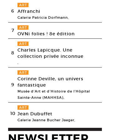
ART
6
Affranchi
Galerie Patricia Dorfmann,
ART
7
OVNi folies ! 8e édition
ART
Charles Lapicque. Une
8
collection privée inconnue
,
ART
Corinne Deville, un univers
9
fantastique
Musée d’Art et d’Histoire de l’Hôpital
Sainte-Anne (MAHHSA),
ART
10
Jean Dubuffet
Galerie Jeanne Bucher Jaeger,
NEWSLETTER