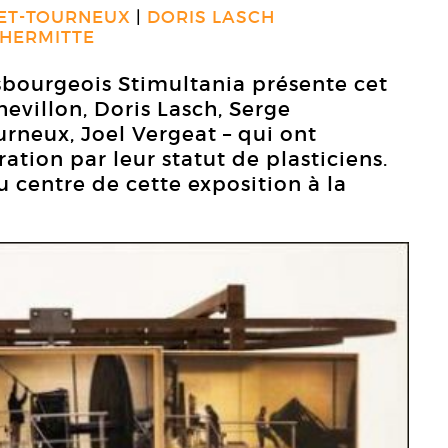
ET-TOURNEUX
DORIS LASCH
LHERMITTE
sbourgeois Stimultania présente cet
hevillon, Doris Lasch, Serge
rneux, Joel Vergeat – qui ont
tion par leur statut de plasticiens.
 centre de cette exposition à la