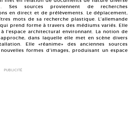
lon met en relation de documents de nature diverse
es. Ses sources proviennent de recherches
tions en direct et de prélèvements. Le déplacement,
maîtres mots de sa recherche plastique. L’allemande
 qui prend forme à travers des médiums variés. Elle
 à l’espace architectural environnant. La notion de
approche, dans laquelle elle met en scène divers
tallation. Elle «réanime» des anciennes sources
nouvelles formes d’images, produisant un espace
PUBLICITÉ