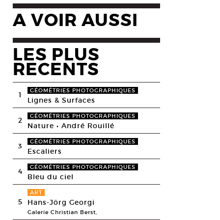
A VOIR AUSSI
LES PLUS
RECENTS
GÉOMÉTRIES PHOTOGRAPHIQUES
1
Lignes & Surfaces
GÉOMÉTRIES PHOTOGRAPHIQUES
2
Nature • André Rouillé
GÉOMÉTRIES PHOTOGRAPHIQUES
3
Escaliers
GÉOMÉTRIES PHOTOGRAPHIQUES
4
Bleu du ciel
ART
5
Hans-Jörg Georgi
Galerie Christian Berst,