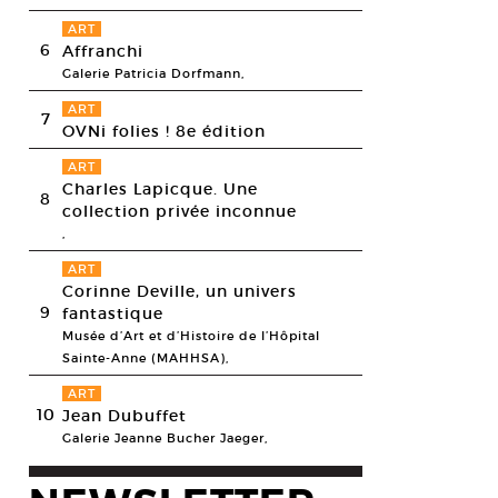
ART
6
Affranchi
Galerie Patricia Dorfmann,
ART
7
OVNi folies ! 8e édition
ART
Charles Lapicque. Une
8
collection privée inconnue
,
ART
Corinne Deville, un univers
9
fantastique
Musée d’Art et d’Histoire de l’Hôpital
Sainte-Anne (MAHHSA),
ART
10
Jean Dubuffet
Galerie Jeanne Bucher Jaeger,