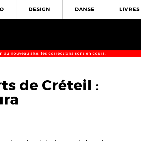
O
DESIGN
DANSE
LIVRES
n au nouveau site, les corrections sont en cours.
s de Créteil :
ura