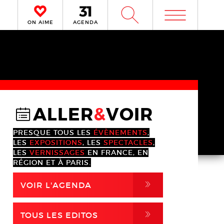
m
W
ON AIME
AGENDA
ALLER
&
VOIR
@
PRESQUE TOUS LES
ÉVÈNEMENTS
,
LES
EXPOSITIONS
, LES
SPECTACLES
,
LES
VERNISSAGES
EN FRANCE, EN
RÉGION ET À PARIS.
,
VOIR L'AGENDA
,
TOUS LES EDITOS