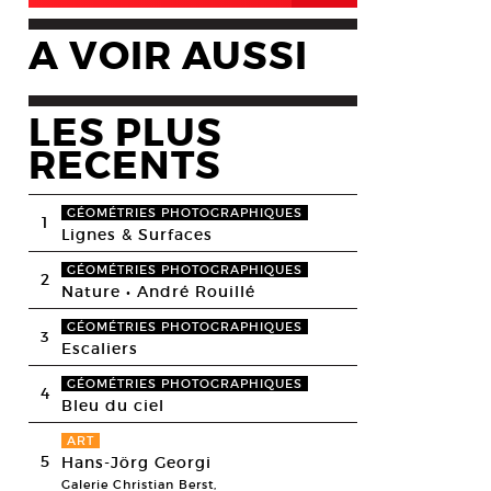
A VOIR AUSSI
LES PLUS
RECENTS
GÉOMÉTRIES PHOTOGRAPHIQUES
1
Lignes & Surfaces
GÉOMÉTRIES PHOTOGRAPHIQUES
2
Nature • André Rouillé
GÉOMÉTRIES PHOTOGRAPHIQUES
3
Escaliers
GÉOMÉTRIES PHOTOGRAPHIQUES
4
Bleu du ciel
ART
5
Hans-Jörg Georgi
Galerie Christian Berst,