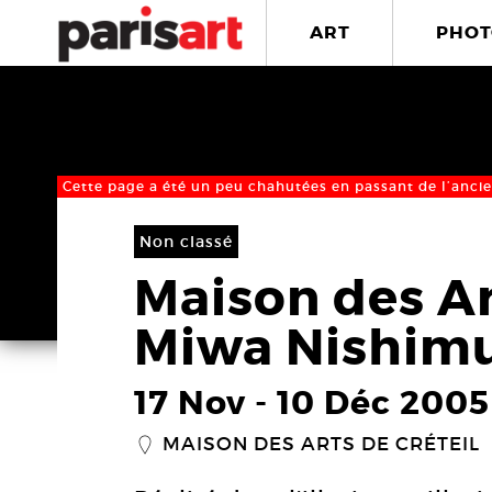
ART
PHOT
Cette page a été un peu chahutées en passant de l’ancie
Non classé
Maison des Art
Miwa Nishim
17 Nov
-
10 Déc 2005
MAISON DES ARTS DE CRÉTEIL
_