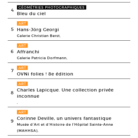
GÉOMÉTRIES PHOTOGRAPHIQUES
4
Bleu du ciel
ART
5
Hans-Jörg Georgi
Galerie Christian Berst,
ART
6
Affranchi
Galerie Patricia Dorfmann,
ART
7
OVNi folies ! 8e édition
ART
Charles Lapicque. Une collection privée
8
inconnue
,
ART
Corinne Deville, un univers fantastique
9
Musée d’Art et d’Histoire de l’Hôpital Sainte-Anne
(MAHHSA),