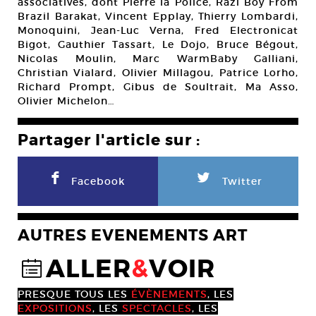
associatives, dont Pierre la Police, Razi Boy From
Brazil Barakat, Vincent Epplay, Thierry Lombardi,
Monoquini, Jean-Luc Verna, Fred Electronicat
Bigot, Gauthier Tassart, Le Dojo, Bruce Bégout,
Nicolas Moulin, Marc WarmBaby Galliani,
Christian Vialard, Olivier Millagou, Patrice Lorho,
Richard Prompt, Gibus de Soultrait, Ma Asso,
Olivier Michelon…
Partager l'article sur :
F
L
Facebook
Twitter
AUTRES EVENEMENTS ART
ALLER
&
VOIR
@
PRESQUE TOUS LES
ÉVÈNEMENTS
, LES
EXPOSITIONS
, LES
SPECTACLES
, LES