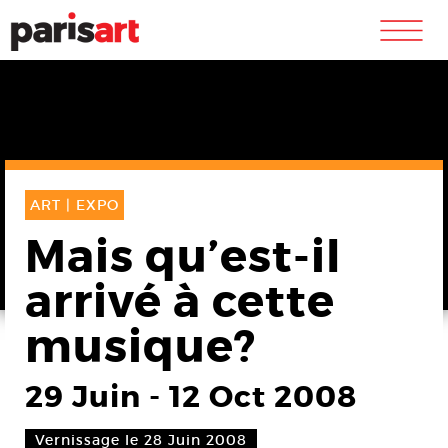
m
ART |
EXPO
Mais qu’est-il
arrivé à cette
musique?
29 Juin
-
12 Oct 2008
Vernissage le 28 Juin 2008