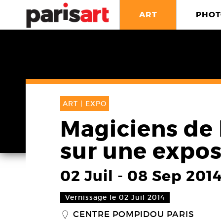
ART
PHOT
ART |
EXPO
Magiciens de 
sur une expos
02 Juil
-
08 Sep 201
Vernissage le 02 Juil 2014
CENTRE POMPIDOU PARIS
_