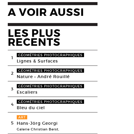
A VOIR AUSSI
LES PLUS
RECENTS
GÉOMÉTRIES PHOTOGRAPHIQUES
1
Lignes & Surfaces
GÉOMÉTRIES PHOTOGRAPHIQUES
2
Nature • André Rouillé
GÉOMÉTRIES PHOTOGRAPHIQUES
3
Escaliers
GÉOMÉTRIES PHOTOGRAPHIQUES
4
Bleu du ciel
ART
5
Hans-Jörg Georgi
Galerie Christian Berst,