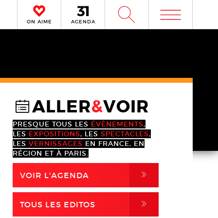
m
W
ON AIME
AGENDA
ALLER
&
VOIR
@
PRESQUE TOUS LES
ÉVÈNEMENTS
,
LES
EXPOSITIONS
, LES
SPECTACLES
,
LES
VERNISSAGES
EN FRANCE, EN
RÉGION ET À PARIS.
,
VOIR L'AGENDA
,
TOUS LES EDITOS