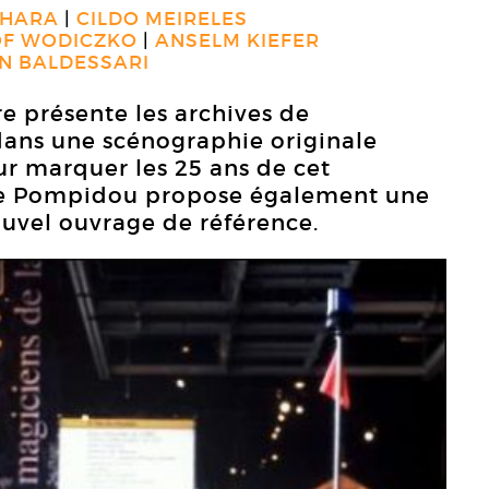
AHARA
CILDO MEIRELES
OF WODICZKO
ANSELM KIEFER
N BALDESSARI
e présente les archives de
 dans une scénographie originale
our marquer les 25 ans de cet
re Pompidou propose également une
ouvel ouvrage de référence.