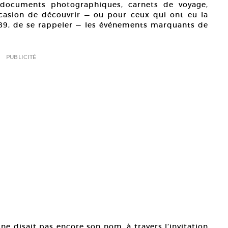
documents photographiques, carnets de voyage,
occasion de découvrir — ou pour ceux qui ont eu la
989, de se rappeler — les événements marquants de
PUBLICITÉ
e disait pas encore son nom, à travers l’invitation