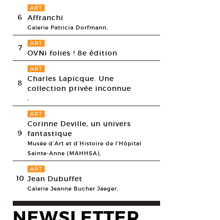
ART
6
Affranchi
Galerie Patricia Dorfmann,
ART
7
OVNi folies ! 8e édition
ART
Charles Lapicque. Une
8
collection privée inconnue
,
ART
Corinne Deville, un univers
9
fantastique
Musée d’Art et d’Histoire de l’Hôpital
Sainte-Anne (MAHHSA),
ART
hi Teshigahara (Japon), Passage de bambous, 1989. Installation Centre
10
Jean Dubuffet
tre Pompidou, Bibliothèque Kandinsky/Photothèque du Mnam/Cci, Pari
Galerie Jeanne Bucher Jaeger,
NEWSLETTER