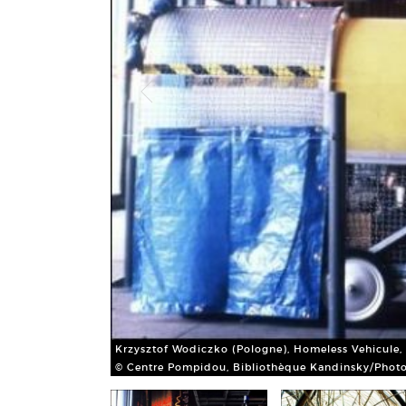
verso
Krzysztof Wodiczko (Pologne), Homeless Vehicule,
ujour
© Centre Pompidou, Bibliothèque Kandinsky/Photo