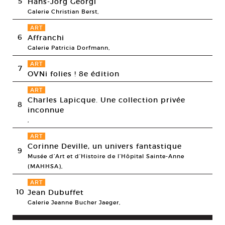
5
Hans-Jörg Georgi
Galerie Christian Berst,
ART
6
Affranchi
Galerie Patricia Dorfmann,
ART
7
OVNi folies ! 8e édition
ART
Charles Lapicque. Une collection privée
8
inconnue
,
ART
Corinne Deville, un univers fantastique
9
Musée d’Art et d’Histoire de l’Hôpital Sainte-Anne
(MAHHSA),
ART
10
Jean Dubuffet
Galerie Jeanne Bucher Jaeger,