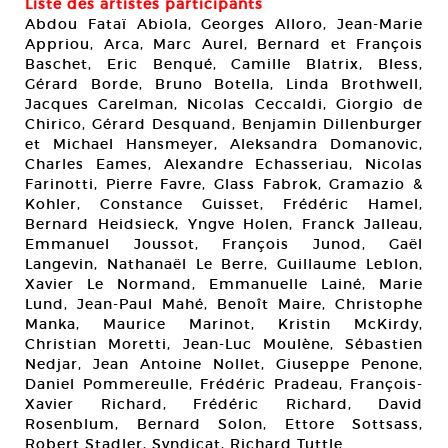
Liste des artistes participants
Abdou Fataï Abiola, Georges Alloro, Jean-Marie
Appriou, Arca, Marc Aurel, Bernard et François
Baschet, Eric Benqué, Camille Blatrix, Bless,
Gérard Borde, Bruno Botella, Linda Brothwell,
Jacques Carelman, Nicolas Ceccaldi, Giorgio de
Chirico, Gérard Desquand, Benjamin Dillenburger
et Michael Hansmeyer, Aleksandra Domanovic,
Charles Eames, Alexandre Echasseriau, Nicolas
Farinotti, Pierre Favre, Glass Fabrok, Gramazio &
Kohler, Constance Guisset, Frédéric Hamel,
Bernard Heidsieck, Yngve Holen, Franck Jalleau,
Emmanuel Joussot, François Junod, Gaël
Langevin, Nathanaël Le Berre, Guillaume Leblon,
Xavier Le Normand, Emmanuelle Lainé, Marie
Lund, Jean-Paul Mahé, Benoît Maire, Christophe
Manka, Maurice Marinot, Kristin McKirdy,
Christian Moretti, Jean-Luc Moulène, Sébastien
Nedjar, Jean Antoine Nollet, Giuseppe Penone,
Daniel Pommereulle, Frédéric Pradeau, François-
Xavier Richard, Frédéric Richard, David
Rosenblum, Bernard Solon, Ettore Sottsass,
Robert Stadler, Syndicat, Richard Tuttle