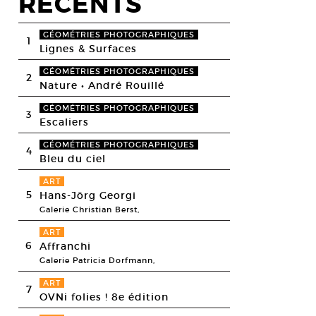
RECENTS
GÉOMÉTRIES PHOTOGRAPHIQUES
1
Lignes & Surfaces
GÉOMÉTRIES PHOTOGRAPHIQUES
2
Nature • André Rouillé
GÉOMÉTRIES PHOTOGRAPHIQUES
3
Escaliers
GÉOMÉTRIES PHOTOGRAPHIQUES
4
Bleu du ciel
ART
5
Hans-Jörg Georgi
Galerie Christian Berst,
ART
6
Affranchi
Galerie Patricia Dorfmann,
ART
7
OVNi folies ! 8e édition