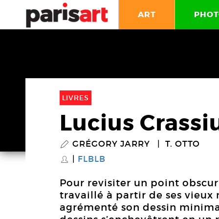
ART
PHOT
LIVRES
Lucius Crassi
GRÉGORY JARRY
T. OTTO
P
FLBLB
S
Pour revisiter un point obscur
travaillé à partir de ses vieux
agrémenté son dessin minimal