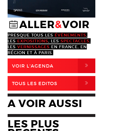
ALLER
&
VOIR
@
PRESQUE TOUS LES
ÉVÈNEMENTS
,
LES
EXPOSITIONS
, LES
SPECTACLES
,
LES
VERNISSAGES
EN FRANCE, EN
RÉGION ET À PARIS.
,
VOIR L'AGENDA
,
TOUS LES EDITOS
A VOIR AUSSI
LES PLUS