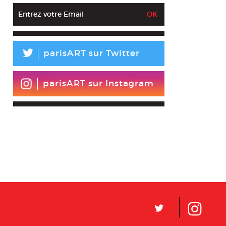
L
parisART sur Twitter
parisART sur Instagram
L