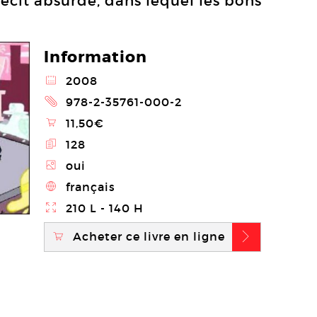
récit absurde, dans lequel les bons
Information
@
2008
2
978-2-35761-000-2
\
11,50€
E
128
Z
oui
4
français
}
210 L - 140 H
Acheter ce livre en ligne
\
b