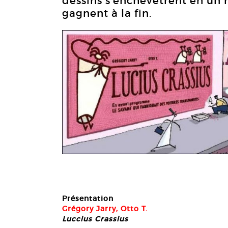
dessins s’enchevêtrent en un 
gagnent à la fin.
Présentation
Grégory Jarry, Otto T.
Luccius Crassius