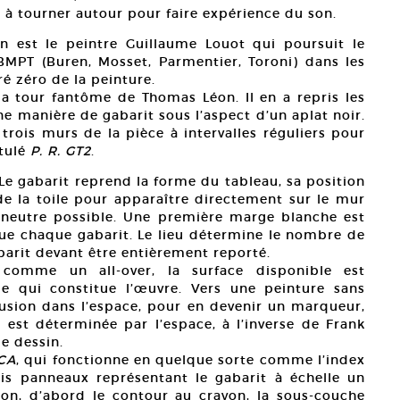
té à tourner autour pour faire expérience du son.
n est le peintre Guillaume Louot qui poursuit le
 BMPT (Buren, Mosset, Parmentier, Toroni) dans les
é zéro de la peinture.
la tour fantôme de Thomas Léon. Il en a repris les
ne manière de gabarit sous l’aspect d’un aplat noir.
 trois murs de la pièce à intervalles réguliers pour
tulé
P. R. GT2
.
 Le gabarit reprend la forme du tableau, sa position
 de la toile pour apparaître directement sur le mur
neutre possible. Une première marge blanche est
e chaque gabarit. Le lieu détermine le nombre de
arit devant être entièrement reporté.
comme un all-over, la surface disponible est
le qui constitue l’œuvre. Vers une peinture sans
fusion dans l’espace, pour en devenir un marqueur,
e est déterminée par l’espace, à l’inverse de Frank
le dessin.
CA
, qui fonctionne en quelque sorte comme l’index
is panneaux représentant le gabarit à échelle un
ion, d’abord le contour au crayon, la sous-couche