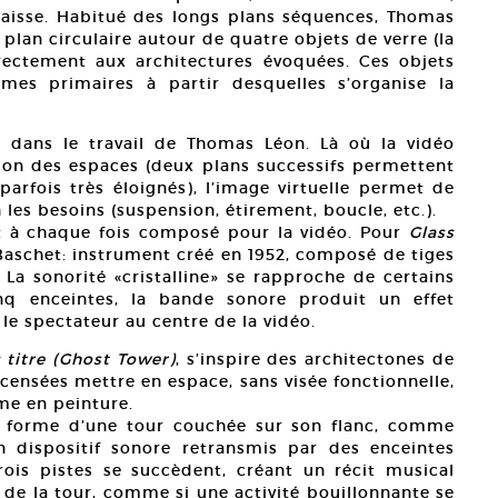
aisse. Habitué des longs plans séquences, Thomas
plan circulaire autour de quatre objets de verre (la
irectement aux architectures évoquées. Ces objets
mes primaires à partir desquelles s’organise la
 dans le travail de Thomas Léon. Là où la vidéo
ion des espaces (deux plans successifs permettent
rfois très éloignés), l’image virtuelle permet de
les besoins (suspension, étirement, boucle, etc.).
st à chaque fois composé pour la vidéo. Pour
Glass
 Baschet: instrument créé en 1952, composé de tiges
. La sonorité «cristalline» se rapproche de certains
inq enceintes, la bande sonore produit un effet
le spectateur au centre de la vidéo.
 titre (Ghost Tower)
, s’inspire des architectones de
censées mettre en espace, sans visée fonctionnelle,
e en peinture.
la forme d’une tour couchée sur son flanc, comme
n dispositif sonore retransmis par des enceintes
rois pistes se succèdent, créant un récit musical
 de la tour, comme si une activité bouillonnante se