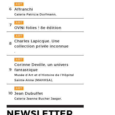
ART
6
Affranchi
Galerie Patricia Dorfmann,
ART
7
OVNi folies ! 8e édition
ART
Charles Lapicque. Une
8
collection privée inconnue
,
ART
Corinne Deville, un univers
9
fantastique
Musée d’Art et d’Histoire de l’Hôpital
Sainte-Anne (MAHHSA),
aume Louot, DECA, 2012.
ART
esy Galerie La BF15 © Guillaume Louot
10
Jean Dubuffet
Galerie Jeanne Bucher Jaeger,
NEWSLETTER