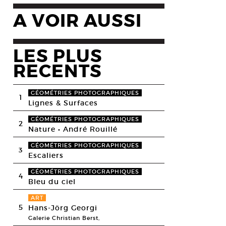
A VOIR AUSSI
LES PLUS
RECENTS
GÉOMÉTRIES PHOTOGRAPHIQUES
1
Lignes & Surfaces
GÉOMÉTRIES PHOTOGRAPHIQUES
2
Nature • André Rouillé
GÉOMÉTRIES PHOTOGRAPHIQUES
3
Escaliers
GÉOMÉTRIES PHOTOGRAPHIQUES
4
Bleu du ciel
ART
5
Hans-Jörg Georgi
Galerie Christian Berst,