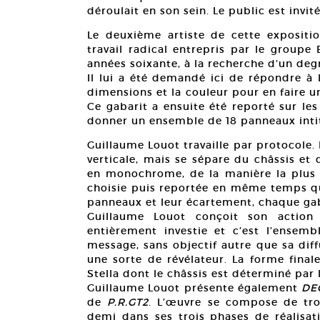
déroulait en son sein. Le public est invi
Le deuxième artiste de cette expositio
travail radical entrepris par le groupe
années soixante, à la recherche d’un degr
Il lui a été demandé ici de répondre à 
dimensions et la couleur pour en faire u
Ce gabarit a ensuite été reporté sur les
donner un ensemble de 18 panneaux inti
Guillaume Louot travaille par protocole.
verticale, mais se sépare du châssis et
en monochrome, de la manière la plus 
choisie puis reportée en même temps qu
panneaux et leur écartement, chaque gab
Guillaume Louot conçoit son action 
entièrement investie et c’est l’ensemb
message, sans objectif autre que sa dif
une sorte de révélateur. La forme final
Stella dont le châssis est déterminé par 
Guillaume Louot présente également
DE
de
P.R.GT2
. L’œuvre se compose de tro
demi dans ses trois phases de réalisat