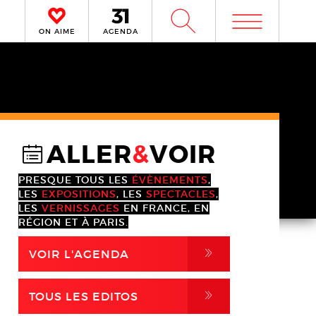
m
W
ON AIME
AGENDA
ALLER
&
VOIR
@
PRESQUE TOUS LES
ÉVÈNEMENTS
,
LES
EXPOSITIONS
, LES
SPECTACLES
,
LES
VERNISSAGES
EN FRANCE, EN
RÉGION ET À PARIS.
,
VOIR L'AGENDA
,
TOUS LES EDITOS