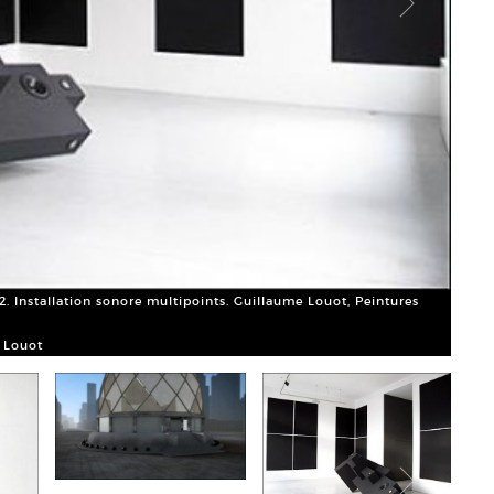
. Installation sonore multipoints. Guillaume Louot, Peintures
 Louot
Guill
Court