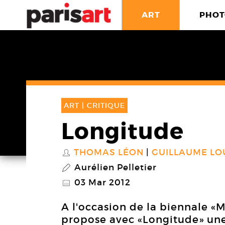
ART
PHOT
ART |
CRITIQUE
Longitude
THOMAS LÉON
GUILLAUME LO
S
Aurélien Pelletier
P
03 Mar 2012
@
A l'occasion de la biennale «
propose avec «Longitude» une