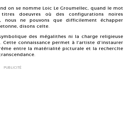
 Quand on se nomme Loic Le Groumellec, quand le mot
titres doeuvres où des configurations noires
, nous ne pouvons que difficilement échapper
retonne, disons celte.
symbolique des mégalithes ni la charge religieuse
s. Cette connaissance permet à l’artiste d’instaurer
ême entre la matérialité picturale et la recherclte
 transcendance.
PUBLICITÉ