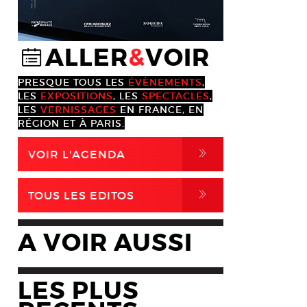
ALLER
&
VOIR
@
PRESQUE TOUS LES
ÉVÈNEMENTS
,
LES
EXPOSITIONS
, LES
SPECTACLES
,
LES
VERNISSAGES
EN FRANCE, EN
RÉGION ET À PARIS.
,
VOIR L'AGENDA
,
TOUS LES EDITOS
A VOIR AUSSI
LES PLUS