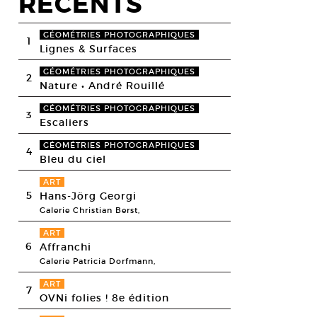
RECENTS
GÉOMÉTRIES PHOTOGRAPHIQUES
1
Lignes & Surfaces
GÉOMÉTRIES PHOTOGRAPHIQUES
2
Nature • André Rouillé
GÉOMÉTRIES PHOTOGRAPHIQUES
3
Escaliers
GÉOMÉTRIES PHOTOGRAPHIQUES
4
Bleu du ciel
ART
5
Hans-Jörg Georgi
Galerie Christian Berst,
ART
6
Affranchi
Galerie Patricia Dorfmann,
ART
7
OVNi folies ! 8e édition