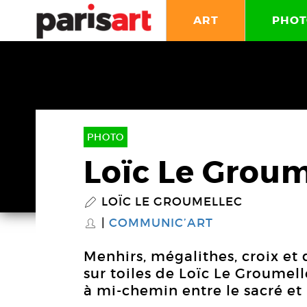
ART
PHOT
PHOTO
Loïc Le Groum
LOÏC LE GROUMELLEC
P
COMMUNIC’ART
S
Menhirs, mégalithes, croix et
sur toiles de Loïc Le Groumell
à mi-chemin entre le sacré et 