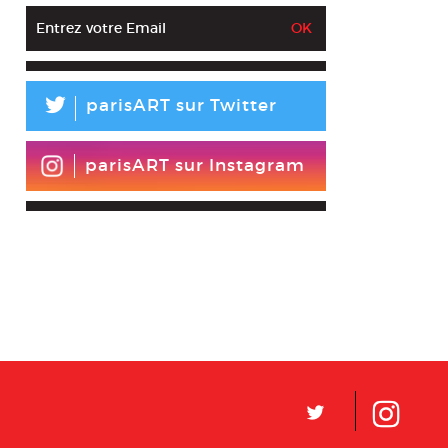
L
parisART sur Twitter
parisART sur Instagram
L