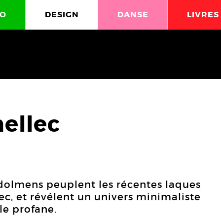
O
DESIGN
DANSE
LIVRES
ellec
 dolmens peuplent les récentes laques
ec, et révélent un univers minimaliste
le profane.