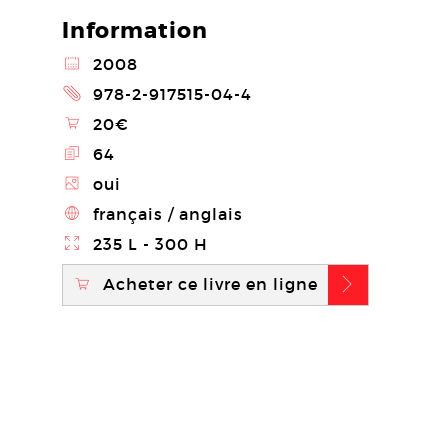
Information
@
2008
2
978-2-917515-04-4
\
20€
E
64
Z
oui
4
français / anglais
}
235 L - 300 H
Acheter ce livre en ligne
\
b