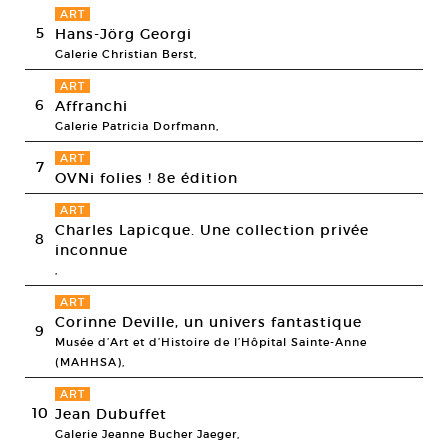
ART
5
Hans-Jörg Georgi
Galerie Christian Berst,
ART
6
Affranchi
Galerie Patricia Dorfmann,
ART
7
OVNi folies ! 8e édition
ART
Charles Lapicque. Une collection privée
8
inconnue
,
ART
Corinne Deville, un univers fantastique
9
Musée d’Art et d’Histoire de l’Hôpital Sainte-Anne
(MAHHSA),
ART
10
Jean Dubuffet
Galerie Jeanne Bucher Jaeger,