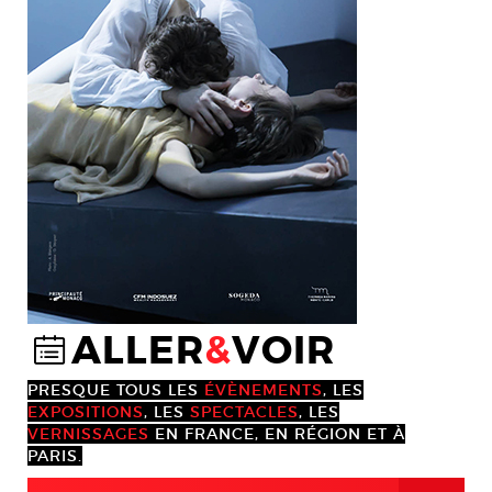
ALLER
&
VOIR
@
PRESQUE TOUS LES
ÉVÈNEMENTS
, LES
EXPOSITIONS
, LES
SPECTACLES
, LES
VERNISSAGES
EN FRANCE, EN RÉGION ET À
PARIS.