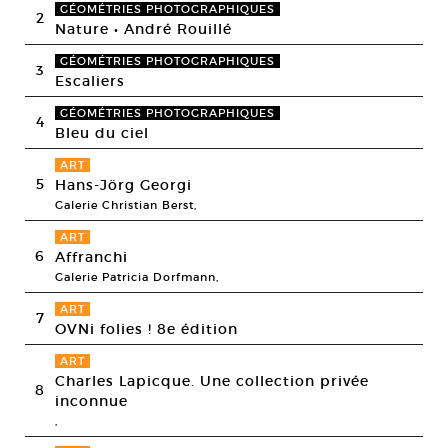
GÉOMÉTRIES PHOTOGRAPHIQUES
2
Nature • André Rouillé
GÉOMÉTRIES PHOTOGRAPHIQUES
3
Escaliers
GÉOMÉTRIES PHOTOGRAPHIQUES
4
Bleu du ciel
ART
5
Hans-Jörg Georgi
Galerie Christian Berst,
ART
6
Affranchi
Galerie Patricia Dorfmann,
ART
7
OVNi folies ! 8e édition
ART
Charles Lapicque. Une collection privée
8
inconnue
,