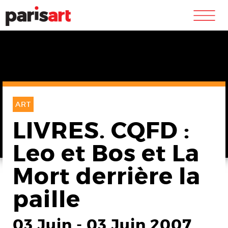
m
ART
LIVRES. CQFD :
Leo et Bos et La
Mort derrière la
paille
03 Juin
-
03 Juin 2007