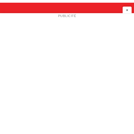
×
NEWSLETTER
PUBLICITÉ
L
A PROPOS
PLAN MEDIA
PARTENAIRES
CONTACT
© 2026 copyright