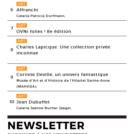
ART
6
Affranchi
Galerie Patricia Dorfmann,
ART
7
OVNi folies ! 8e édition
ART
Charles Lapicque. Une collection privée
8
inconnue
,
ART
Corinne Deville, un univers fantastique
9
Musée d’Art et d’Histoire de l’Hôpital Sainte-Anne
(MAHHSA),
ART
10
Jean Dubuffet
Galerie Jeanne Bucher Jaeger,
NEWSLETTER