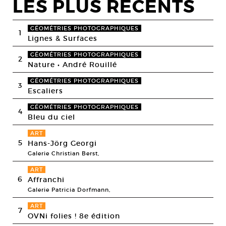
LES PLUS RECENTS
GÉOMÉTRIES PHOTOGRAPHIQUES
1
Lignes & Surfaces
GÉOMÉTRIES PHOTOGRAPHIQUES
2
Nature • André Rouillé
GÉOMÉTRIES PHOTOGRAPHIQUES
3
Escaliers
GÉOMÉTRIES PHOTOGRAPHIQUES
4
Bleu du ciel
ART
5
Hans-Jörg Georgi
Galerie Christian Berst,
ART
6
Affranchi
Galerie Patricia Dorfmann,
ART
7
OVNi folies ! 8e édition