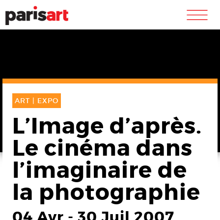
m
ART |
EXPO
L’Image d’après.
Le cinéma dans
l’imaginaire de
la photographie
04 Avr
-
30 Juil 2007