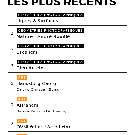
LES PLUS RECENTS
GÉOMÉTRIES PHOTOGRAPHIQUES
1
Lignes & Surfaces
GÉOMÉTRIES PHOTOGRAPHIQUES
2
Nature • André Rouillé
GÉOMÉTRIES PHOTOGRAPHIQUES
3
Escaliers
GÉOMÉTRIES PHOTOGRAPHIQUES
4
Bleu du ciel
ART
5
Hans-Jörg Georgi
Galerie Christian Berst,
ART
6
Affranchi
Galerie Patricia Dorfmann,
ART
7
OVNi folies ! 8e édition