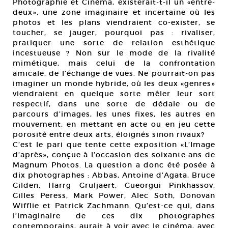
Photographie et Cinéma, existerait-t-il un «entre-
deux», une zone imaginaire et incertaine où les
photos et les plans viendraient co-exister, se
toucher, se jauger, pourquoi pas : rivaliser,
pratiquer une sorte de relation esthétique
incestueuse ? Non sur le mode de la rivalité
mimétique, mais celui de la confrontation
amicale, de l’échange de vues. Ne pourrait-on pas
imaginer un monde hybride, où les deux «genres»
viendraient en quelque sorte mêler leur sort
respectif, dans une sorte de dédale ou de
parcours d’images, les unes fixes, les autres en
mouvement, en mettant en acte ou en jeu cette
porosité entre deux arts, éloignés sinon rivaux?
C’est le pari que tente cette exposition «L’Image
d’après», conçue à l’occasion des soixante ans de
Magnum Photos. La question a donc été posée à
dix photographes : Abbas, Antoine d’Agata, Bruce
Gilden, Harrg Gruljaert, Gueorgui Pinkhassov,
Gilles Peress, Mark Power, Alec Soth, Donovan
Wifflie et Patrick Zachmann. Qu’est-ce qui, dans
l’imaginaire de ces dix photographes
contemporains, aurait à voir avec le cinéma, avec