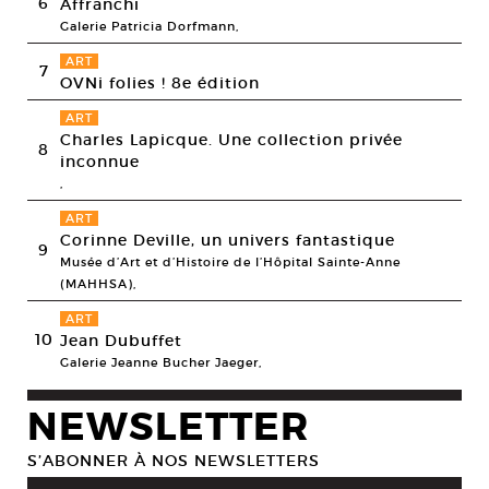
6
Affranchi
Galerie Patricia Dorfmann,
ART
7
OVNi folies ! 8e édition
ART
Charles Lapicque. Une collection privée
8
inconnue
,
ART
Corinne Deville, un univers fantastique
9
Musée d’Art et d’Histoire de l’Hôpital Sainte-Anne
(MAHHSA),
ART
10
Jean Dubuffet
Galerie Jeanne Bucher Jaeger,
NEWSLETTER
S’ABONNER À NOS NEWSLETTERS