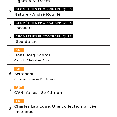
Lignes & Surfaces
GÉOMÉTRIES PHOTOGRAPHIQUES
2
Nature • André Rouillé
GÉOMÉTRIES PHOTOGRAPHIQUES
3
Escaliers
GÉOMÉTRIES PHOTOGRAPHIQUES
4
Bleu du ciel
ART
5
Hans-Jörg Georgi
Galerie Christian Berst,
ART
6
Affranchi
Galerie Patricia Dorfmann,
ART
7
OVNi folies ! 8e édition
ART
Charles Lapicque. Une collection privée
8
inconnue
,